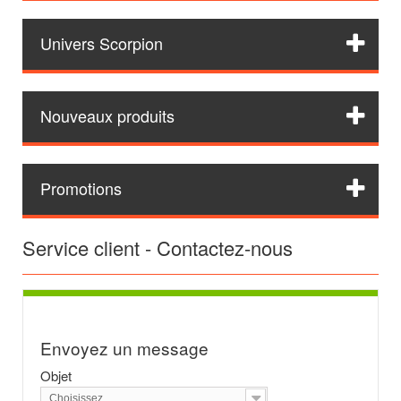
Univers Scorpion
Nouveaux produits
Promotions
Service client - Contactez-nous
Envoyez un message
Objet
Choisissez