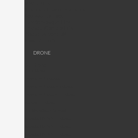
Moteur / ESC
Antenne et Raccord antenne
Accessoires Racer
Lunette/Masque FPV
Emetteur/Caméra FPV
Plaque carbone 3K
Visserie Titane
DRONE
DJI Drone
DJI PIèces
Phantom 2 Pièces
Phantom 2 Vision Pièces
Phantom 2 Vison + Pièces
Inspire 1 Pièces
DJI Nacelles (Gimball)
Nacelle H3-3D + Pièces
Nacelle H4-3D + Pièces
Nacelle H3-2D + Pièces