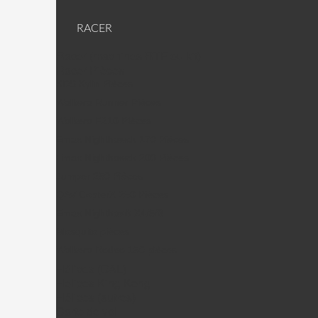
RACER
Racer (machines RTF ou kit)
Racer Pièces
KDS Kylin Pièces
Walkera Runner Pièces
Walkera F210 Pièces
Emax Nighthawck 170 Pièces
Emax Nighthawck 200 Pièces
Jumper 250 Pièces
QAV CopterX 250 Pièces
Emax Nighthawk X4/5/6
Mosquito pièces
Walkera Rodeo 150 pièces
Hélices (DAL)
Helices King Kong
Hélices (autres)
Carte de vol