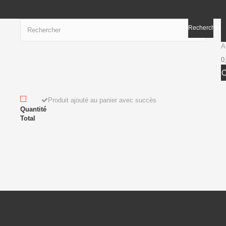
Rechercher
A
0
Produit ajouté au panier avec succès
Quantité
Total