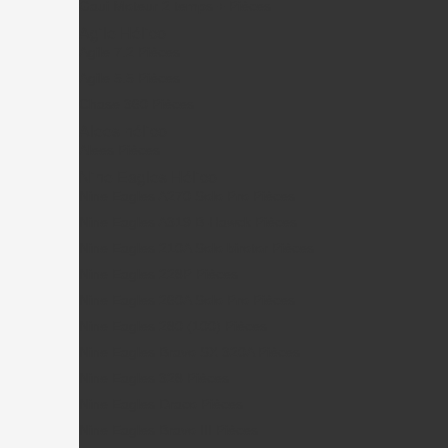
Gaui Moteur 2 temps + Pièces
Agile Hélico
Agile 7.2 Pièces
Agile 5.5 Pièces
Chase 360 Pièces
Alees hélico
Alees Pièces
Nine Eagles Hélico
Nine Eagles A270 Solo Pro Pièces
Nine Eagles A319 B-Hawck Pièces
Nine Eagles 210A Solo birotor Pièces
Nine Eagles 228P Pièces
Nine Eagles 260A Solo Pro Pièces
Nine Eagles 280 (100) Pièces
Nine Eagles Bravo SX 320A Pièces
Nine Eagles 328 Pièces
Nine Eagles Draco Pièces
Nine Eagles Bravo III Pièces