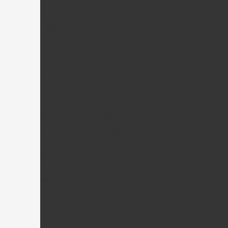
Curtis Youngblood Hélico
Curtis Youngblood Rave 700 Pièces
CopterX Hélico
CopterX CX250 Pièces
CopterX CX450 SE V2 Pièces
CopterX CX450Pro Pièces
CopterX CX500 SE V2 Pièces
CopterX CX600 FBL Pièces
Rotor Multipales CopterX + Pièces
CopterX Flybarless pièces
CopterX Electronique Pièces
CopterX Black Angel 450 pièces
Skyartec Hélico
Nano CP / Auto CP Pièces
Walkera Hélico
Walkera G400 Pièces
Walkera FPV100 Pièces
Walkera Super CP Pièces