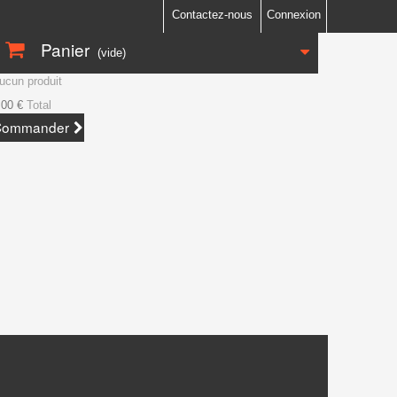
Contactez-nous
Connexion
Panier
(vide)
ucun produit
,00 €
Total
Commander