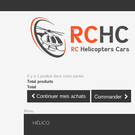
Il y a 1 produit dans votre panier.
Total produits
Total
Commander
Continuer mes achats
Menu
HÉLICO
KDS Hélico + avion