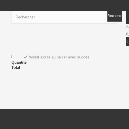
Rechercher
A
0
Produit ajouté au panier avec succès
Quantité
Total