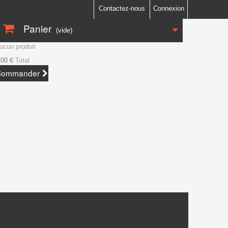
Contactez-nous
Connexion
Panier
(vide)
ucun produit
,00 €
Total
Commander