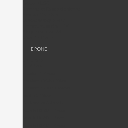
Moteur / ESC
Antenne et Raccord antenne
Accessoires Racer
Lunette/Masque FPV
Emetteur/Caméra FPV
Plaque carbone 3K
Visserie Titane
DRONE
DJI Drone
DJI PIèces
Phantom 2 Pièces
Phantom 2 Vision Pièces
Phantom 2 Vison + Pièces
Inspire 1 Pièces
DJI Nacelles (Gimball)
Nacelle H3-3D + Pièces
Nacelle H4-3D + Pièces
Nacelle H3-2D + Pièces