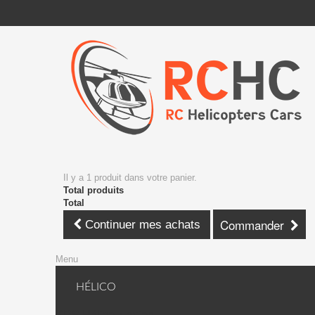
Il y a 1 produit dans votre panier.
Total produits
Total
Commander
Continuer mes achats
Menu
HÉLICO
KDS Hélico + avion