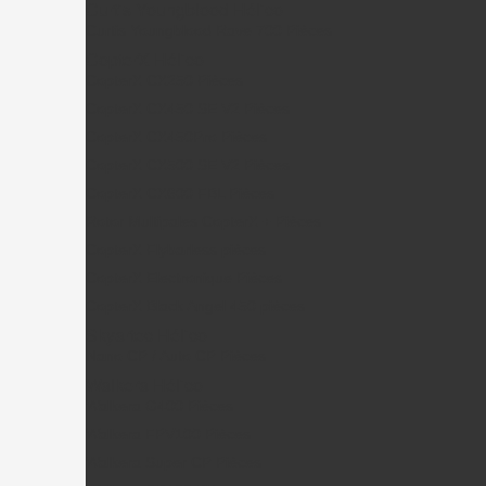
Curtis Youngblood Hélico
Curtis Youngblood Rave 700 Pièces
CopterX Hélico
CopterX CX250 Pièces
CopterX CX450 SE V2 Pièces
CopterX CX450Pro Pièces
CopterX CX500 SE V2 Pièces
CopterX CX600 FBL Pièces
Rotor Multipales CopterX + Pièces
CopterX Flybarless pièces
CopterX Electronique Pièces
CopterX Black Angel 450 pièces
Skyartec Hélico
Nano CP / Auto CP Pièces
Walkera Hélico
Walkera G400 Pièces
Walkera FPV100 Pièces
Walkera Super CP Pièces