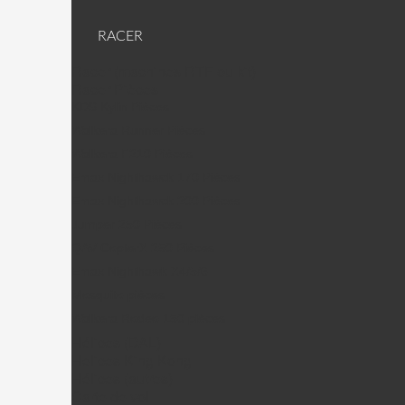
RACER
Racer (machines RTF ou kit)
Racer Pièces
KDS Kylin Pièces
Walkera Runner Pièces
Walkera F210 Pièces
Emax Nighthawck 170 Pièces
Emax Nighthawck 200 Pièces
Jumper 250 Pièces
QAV CopterX 250 Pièces
Emax Nighthawk X4/5/6
Mosquito pièces
Walkera Rodeo 150 pièces
Hélices (DAL)
Helices King Kong
Hélices (autres)
Carte de vol