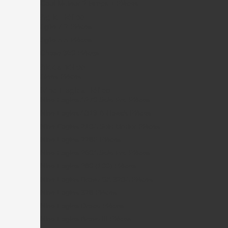
Gaui Moteur 2 temps + Pièces
Agile Hélico
Agile 7.2 Pièces
Agile 5.5 Pièces
Chase 360 Pièces
Alees hélico
Alees Pièces
Nine Eagles Hélico
Nine Eagles A270 Solo Pro Pièces
Nine Eagles A319 B-Hawck Pièces
Nine Eagles 210A Solo birotor Pièces
Nine Eagles 228P Pièces
Nine Eagles 260A Solo Pro Pièces
Nine Eagles 280 (100) Pièces
Nine Eagles Bravo SX 320A Pièces
Nine Eagles 328 Pièces
Nine Eagles Draco Pièces
Nine Eagles Bravo III Pièces