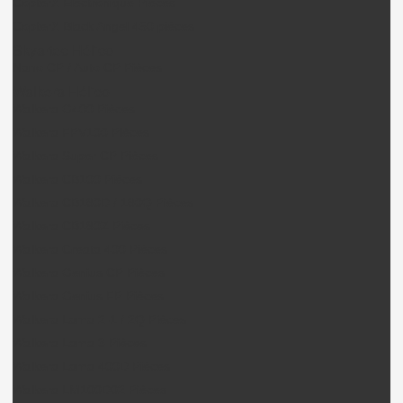
CopterX Electronique Pièces
CopterX Black Angel 450 pièces
Skyartec Hélico
Nano CP / Auto CP Pièces
Walkera Hélico
Walkera G400 Pièces
Walkera FPV100 Pièces
Walkera Super CP Pièces
Walkera CB100 Pièces
Walkera CB180D / 180Q Pièces
Walkera CB180Z Pièces
Walkera Creata 400 Pièces
Walkera Genius CP Pièces
Walkera Genius FP Pièces
Walkera Lama 2-1 / 2Q Pièces
Walkera Lama 3 Pièces
Walkera Lama 400D Pièces
Walkera LM100D02 Pièces