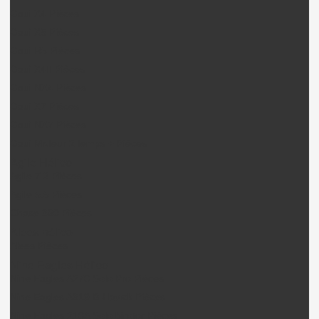
Gaui X4 Pièces
Gaui X5 Pièces
Gaui R5 Pièces
Gaui X4II Pièces
Gaui NX4 Pièces
Gaui X7 Pièces
Gaui NX7 Pièces
Gaui Moteur 2 temps + Pièces
Agile Hélico
Agile 7.2 Pièces
Agile 5.5 Pièces
Chase 360 Pièces
Alees hélico
Alees Pièces
Nine Eagles Hélico
Nine Eagles A270 Solo Pro Pièces
Nine Eagles A319 B-Hawck Pièces
Nine Eagles 210A Solo birotor Pièces