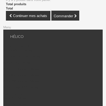
Total produits
Total
Commander
Continuer mes achats
Menu
HÉLICO
KDS Hélico + avion
KDS 450QS Pièces
KDS 450 SD / BD Pièces
KDS 450Q Pièces
KDS 550 Innova Pièces
KDS 600 Innova Pièces
KDS 700 Innova Pièces
KDS Chase 360 Pièces
Gaui Hélico
Gaui X2 Pièces
Gaui X3 Pièces