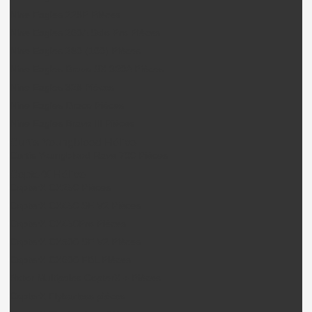
Nine Eagles 228P Pièces
Nine Eagles 260A Solo Pro Pièces
Nine Eagles 280 (100) Pièces
Nine Eagles Bravo SX 320A Pièces
Nine Eagles 328 Pièces
Nine Eagles Draco Pièces
Nine Eagles Bravo III Pièces
Curtis Youngblood Hélico
Curtis Youngblood Rave 700 Pièces
CopterX Hélico
CopterX CX250 Pièces
CopterX CX450 SE V2 Pièces
CopterX CX450Pro Pièces
CopterX CX500 SE V2 Pièces
CopterX CX600 FBL Pièces
Rotor Multipales CopterX + Pièces
CopterX Flybarless pièces