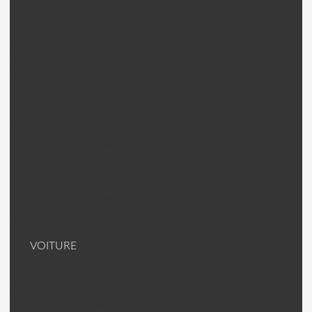
Walkera Pandora Warrior Pièces
Nine Eagles drone
Nine Eagles Galxy Visitor 2 pièces
Nine Eagles Galaxy Visitor 3 Pièces
Nine Egales Galaxy Visitor 6 Pièces
Drone "jouet"
Gaui MRT drone
Gaui MRT 330 X Pièces
Gaui MRT 500X Pièces
Gaui MRT 540H Pièces
Gaui MRT Crane 2 Pièces
Gaui MRT Crane 3 Pièces
Hélices carbone
VOITURE
HSP Voiture
HSP 94063 Top 2 Pièces
HSP 94062 Top 2 Pièces