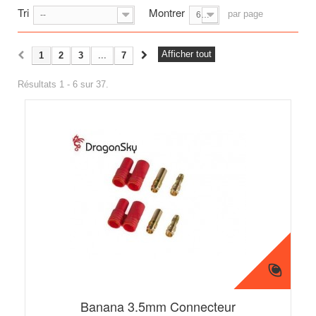
Tri
Montrer
par page
--
6
Afficher tout
1
2
3
...
7
Résultats 1 - 6 sur 37.
Banana 3.5mm Connecteur