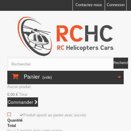
Contactez-nous
Connexion
Recherche
Panier
(vide)
Aucun produit
0,00 €
Total
Commander
Produit ajouté au panier avec succès
Quantité
Total
Il y a 1 produit dans votre panier.