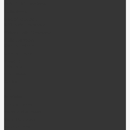
DRY FLUID Lubrifiants
Outils divers
Radio/Récepteur
KDS Radio / récepteur
Walkera radio / Récepteur
Bulle (canopy)
Canopy Heliwow
Canopy Fusuno
Visserie
Tête hexa
Ecrou Nylstop
Circlips
Ecrou
Rondelles
Ecrou à frapper
Vis hexa tête fraisée
Vis STHC (Grub)
Vis cruciforme