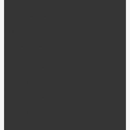
Phantom 2 Pièces
Phantom 2 Vision Pièces
Phantom 2 Vison + Pièces
Inspire 1 Pièces
DJI Nacelles (Gimball)
Nacelle H3-3D + Pièces
Nacelle H4-3D + Pièces
Nacelle H3-2D + Pièces
Walkera drone
Walkera QR X350 pièces
Walkera QR X350PRO Pièces
Walkera QR Ladybird Pièces
Walkera Tali H500 Pièces
Walkera Scout X4 Pièces
Walkera QR Scorpion Pièces
Walkera QR InfraX Pièces
Walkera HotenX Pièces
Walkera FPV / Télémétrie Pièces