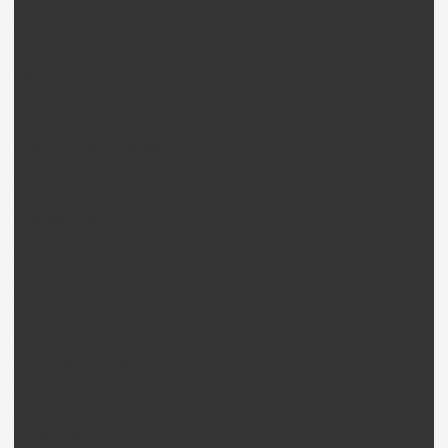
Servo KDS
Servo Gaui
Servo Divers
Système Flybarless
Système FBL Skookum
Système Flybarless Mikado
Système Flybarless CopterX
Fuselage
Fuselage Pièce
Skyrush pièces
Chargeur
Connectique
Câbles / Rallonges
Paraboard
Connecteurs / Testeurs
Outils
Outils Scorpion.
Outils Kylin