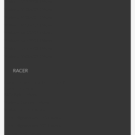
Walkera V120D06 Pièces
Walkera V200D01 Pièces
Walkera V200D02 Pièces
Walkera V200D03 Pièces
Walkera V400D02 Pièces
Walkera V450D01 Pièces
Walkera V450D03 Pièces
Walkera V500D01 Pièces
RACER
Racer (machines RTF ou kit)
Racer Pièces
KDS Kylin Pièces
Walkera Runner Pièces
Walkera F210 Pièces
Emax Nighthawck 170 Pièces
Emax Nighthawck 200 Pièces
Jumper 250 Pièces