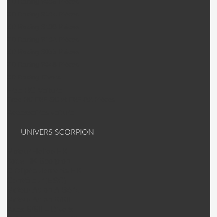
ZD Racing 9006 Pièces
ZD Racing 9104 Pièces
ZD Racing 9106 Pièces
ZD Racing 9102 Pièces
ZD Racing 9055 Pièces
ZD Racing 9048 Pièces
ZD Racing Divers
Free RC Voiture
Free RC F8E-SC et F8E-BX Pièces
Accessoires voiture
UNIVERS SCORPION
Moteur Helico HK
Axes HK Scorpion
C Clip/roulements HK
Contrôleur (ESC)
Moteur Avion A-Série
Moteur Avion S/SII
Axes S/SII + Divers