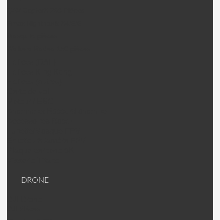
QAV CopterX 250 Pièces
Emax Nighthawk X4/5/6
Mosquito pièces
Walkera Rodeo 150 pièces
Hélices (DAL)
Helices King Kong
Hélices (autres)
Carte de vol
Moteur / ESC
Antenne et Raccord antenne
Accessoires Racer
Lunette/Masque FPV
Emetteur/Caméra FPV
Plaque carbone 3K
Visserie Titane
DRONE
DJI Drone
DJI PIèces