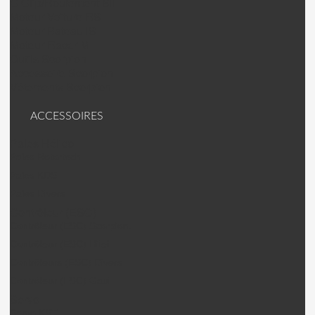
C Clip/Roulement SII
Moteur Voiture RS
Moteur Bateau IS
Moteur Racer M
Outils Scorpion
Accessoire Scorpion
Vêtements Scorpion
ACCESSOIRES
Pales Hélico
Pales Rotortech
Pales KDS
Pales Divers
Contrôleur (ESC)
Contrôleur (ESC) Scorpion.
Contrôleur (ESC) Hifei
Contrôleurs (ESC) Divers
Contrôleur (ESC) Gaui
Servo
Servo KST