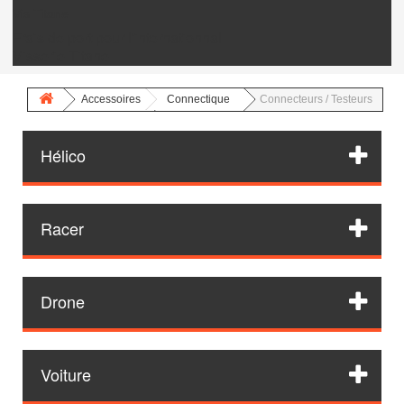
Vis Titane
Frais de port pour l'internationnal
Visserie Titane
Accessoires
Connectique
Connecteurs / Testeurs
Hélico
Racer
Drone
Voiture