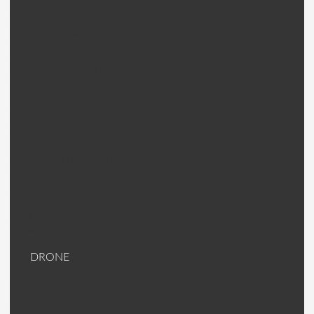
QAV CopterX 250 Pièces
Emax Nighthawk X4/5/6
Mosquito pièces
Walkera Rodeo 150 pièces
Hélices (DAL)
Helices King Kong
Hélices (autres)
Carte de vol
Moteur / ESC
Antenne et Raccord antenne
Accessoires Racer
Lunette/Masque FPV
Emetteur/Caméra FPV
Plaque carbone 3K
Visserie Titane
DRONE
DJI Drone
DJI PIèces