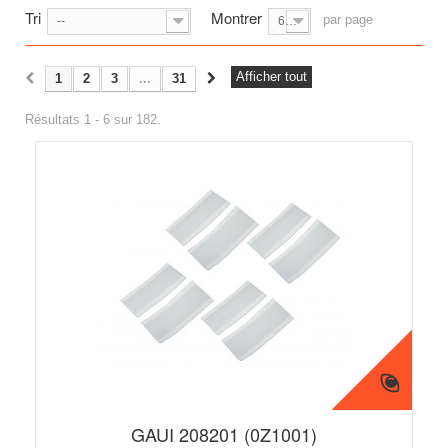
Tri
Montrer
par page
--
6
Afficher tout
1
2
3
...
31
Résultats 1 - 6 sur 182.
GAUI 208201 (0Z1001)