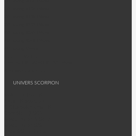
ZD Racing 9006 Pièces
ZD Racing 9104 Pièces
ZD Racing 9106 Pièces
ZD Racing 9102 Pièces
ZD Racing 9055 Pièces
ZD Racing 9048 Pièces
ZD Racing Divers
Free RC Voiture
Free RC F8E-SC et F8E-BX Pièces
Accessoires voiture
UNIVERS SCORPION
Moteur Helico HK
Axes HK Scorpion
C Clip/roulements HK
Contrôleur (ESC)
Moteur Avion A-Série
Moteur Avion S/SII
Axes S/SII + Divers