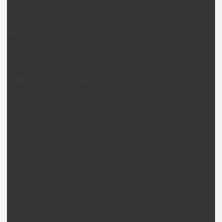
CopterX Electronique Pièces
CopterX Black Angel 450 pièces
Skyartec Hélico
Nano CP / Auto CP Pièces
Walkera Hélico
Walkera G400 Pièces
Walkera FPV100 Pièces
Walkera Super CP Pièces
Walkera CB100 Pièces
Walkera CB180D / 180Q Pièces
Walkera CB180Z Pièces
Walkera Creata 400 Pièces
Walkera Genius CP Pièces
Walkera Genius FP Pièces
Walkera Lama 2-1 / 2Q Pièces
Walkera Lama 3 Pièces
Walkera Lama 400D Pièces
Walkera LM100D02 Pièces