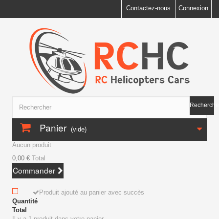
Contactez-nous
Connexion
Recherche
Panier
(vide)
Aucun produit
0,00 €
Total
Commander
Produit ajouté au panier avec succès
Quantité
Total
Il y a 1 produit dans votre panier.