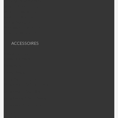
C Clip/Roulement SII
Moteur Voiture RS
Moteur Bateau IS
Moteur Racer M
Outils Scorpion
Accessoire Scorpion
Vêtements Scorpion
ACCESSOIRES
Pales Hélico
Pales Rotortech
Pales KDS
Pales Divers
Contrôleur (ESC)
Contrôleur (ESC) Scorpion.
Contrôleur (ESC) Hifei
Contrôleurs (ESC) Divers
Contrôleur (ESC) Gaui
Servo
Servo KST