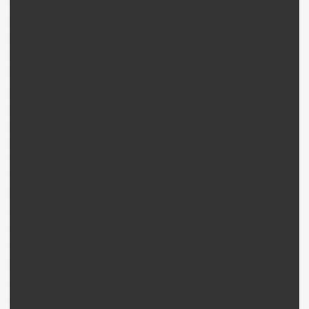
Phantom 2 Pièces
Phantom 2 Vision Pièces
Phantom 2 Vison + Pièces
Inspire 1 Pièces
DJI Nacelles (Gimball)
Nacelle H3-3D + Pièces
Nacelle H4-3D + Pièces
Nacelle H3-2D + Pièces
Walkera drone
Walkera QR X350 pièces
Walkera QR X350PRO Pièces
Walkera QR Ladybird Pièces
Walkera Tali H500 Pièces
Walkera Scout X4 Pièces
Walkera QR Scorpion Pièces
Walkera QR InfraX Pièces
Walkera HotenX Pièces
Walkera FPV / Télémétrie Pièces