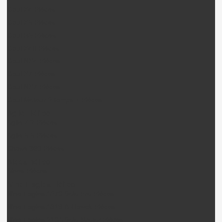
Gaui X4 Pièces
Gaui X5 Pièces
Gaui R5 Pièces
Gaui X4II Pièces
Gaui NX4 Pièces
Gaui X7 Pièces
Gaui NX7 Pièces
Gaui Moteur 2 temps + Pièces
Agile Hélico
Agile 7.2 Pièces
Agile 5.5 Pièces
Chase 360 Pièces
Alees hélico
Alees Pièces
Nine Eagles Hélico
Nine Eagles A270 Solo Pro Pièces
Nine Eagles A319 B-Hawck Pièces
Nine Eagles 210A Solo birotor Pièces