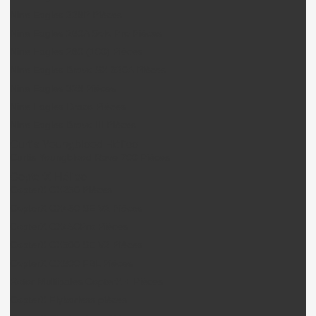
Nine Eagles 228P Pièces
Nine Eagles 260A Solo Pro Pièces
Nine Eagles 280 (100) Pièces
Nine Eagles Bravo SX 320A Pièces
Nine Eagles 328 Pièces
Nine Eagles Draco Pièces
Nine Eagles Bravo III Pièces
Curtis Youngblood Hélico
Curtis Youngblood Rave 700 Pièces
CopterX Hélico
CopterX CX250 Pièces
CopterX CX450 SE V2 Pièces
CopterX CX450Pro Pièces
CopterX CX500 SE V2 Pièces
CopterX CX600 FBL Pièces
Rotor Multipales CopterX + Pièces
CopterX Flybarless pièces