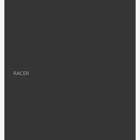
Walkera V120D06 Pièces
Walkera V200D01 Pièces
Walkera V200D02 Pièces
Walkera V200D03 Pièces
Walkera V400D02 Pièces
Walkera V450D01 Pièces
Walkera V450D03 Pièces
Walkera V500D01 Pièces
RACER
Racer (machines RTF ou kit)
Racer Pièces
KDS Kylin Pièces
Walkera Runner Pièces
Walkera F210 Pièces
Emax Nighthawck 170 Pièces
Emax Nighthawck 200 Pièces
Jumper 250 Pièces