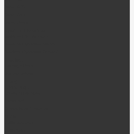
Servo KDS
Servo Gaui
Servo Divers
Système Flybarless
Système FBL Skookum
Système Flybarless Mikado
Système Flybarless CopterX
Fuselage
Fuselage Pièce
Skyrush pièces
Chargeur
Connectique
Câbles / Rallonges
Paraboard
Connecteurs / Testeurs
Outils
Outils Scorpion.
Outils Kylin