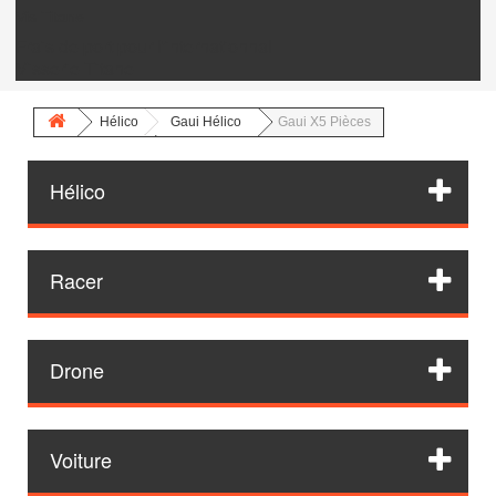
Vis Titane
Frais de port pour l'internationnal
Visserie Titane
Hélico
Gaui Hélico
Gaui X5 Pièces
Hélico
Racer
Drone
Voiture