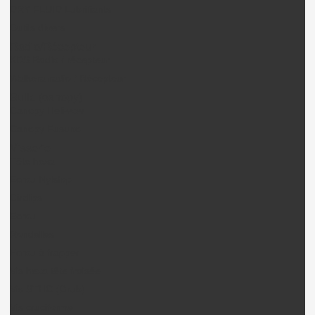
DRY FLUID Lubrifiants
Outils divers
Radio/Récepteur
KDS Radio / récepteur
Walkera radio / Récepteur
Bulle (canopy)
Canopy Heliwow
Canopy Fusuno
Visserie
Tête hexa
Ecrou Nylstop
Circlips
Ecrou
Rondelles
Ecrou à frapper
Vis hexa tête fraisée
Vis STHC (Grub)
Vis cruciforme