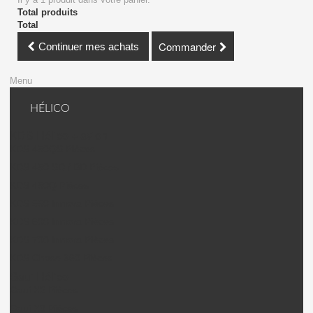
Total produits
Total
Commander
Continuer mes achats
Menu
HÉLICO
KDS Hélico + avion
KDS 450QS Pièces
KDS 450 SD / BD Pièces
KDS 450Q Pièces
KDS 550 Innova Pièces
KDS 600 Innova Pièces
KDS 700 Innova Pièces
KDS Chase 360 Pièces
Gaui Hélico
Gaui X2 Pièces
Gaui X3 Pièces