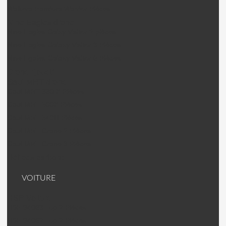
Walkera Pandora Warrior Pièces
Nine Eagles drone
Nine Eagles Galxy Visitor 2 pièces
Nine Eagles Galaxy Visitor 3 Pièces
Nine Egales Galaxy Visitor 6 Pièces
Drone "jouet"
Gaui MRT drone
Gaui MRT 330 X Pièces
Gaui MRT 500X Pièces
Gaui MRT 540H Pièces
Gaui MRT Crane 2 Pièces
Gaui MRT Crane 3 Pièces
Hélices carbone
VOITURE
HSP Voiture
HSP 94063 Top 2 Pièces
HSP 94062 Top 2 Pièces