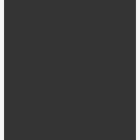
Phantom 2 Pièces
Phantom 2 Vision Pièces
Phantom 2 Vison + Pièces
Inspire 1 Pièces
DJI Nacelles (Gimball)
Nacelle H3-3D + Pièces
Nacelle H4-3D + Pièces
Nacelle H3-2D + Pièces
Walkera drone
Walkera QR X350 pièces
Walkera QR X350PRO Pièces
Walkera QR Ladybird Pièces
Walkera Tali H500 Pièces
Walkera Scout X4 Pièces
Walkera QR Scorpion Pièces
Walkera QR InfraX Pièces
Walkera HotenX Pièces
Walkera FPV / Télémétrie Pièces