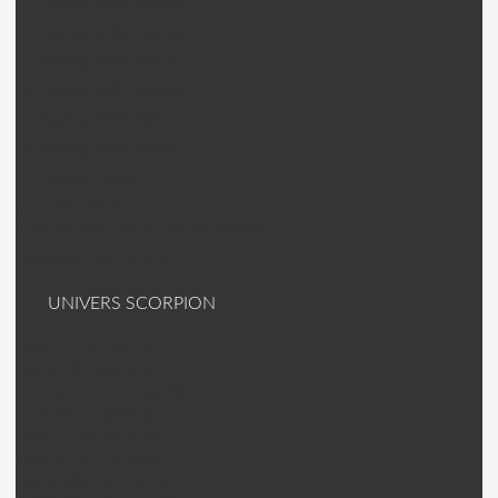
ZD Racing 9006 Pièces
ZD Racing 9104 Pièces
ZD Racing 9106 Pièces
ZD Racing 9102 Pièces
ZD Racing 9055 Pièces
ZD Racing 9048 Pièces
ZD Racing Divers
Free RC Voiture
Free RC F8E-SC et F8E-BX Pièces
Accessoires voiture
UNIVERS SCORPION
Moteur Helico HK
Axes HK Scorpion
C Clip/roulements HK
Contrôleur (ESC)
Moteur Avion A-Série
Moteur Avion S/SII
Axes S/SII + Divers