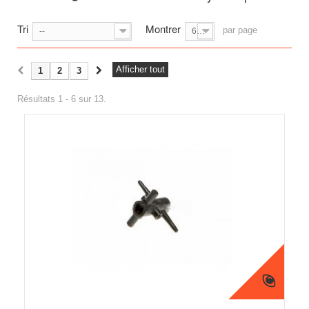
Tri
Montrer
par page
--
6
Afficher tout
1
2
3
Résultats 1 - 6 sur 13.