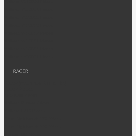
Walkera V120D06 Pièces
Walkera V200D01 Pièces
Walkera V200D02 Pièces
Walkera V200D03 Pièces
Walkera V400D02 Pièces
Walkera V450D01 Pièces
Walkera V450D03 Pièces
Walkera V500D01 Pièces
RACER
Racer (machines RTF ou kit)
Racer Pièces
KDS Kylin Pièces
Walkera Runner Pièces
Walkera F210 Pièces
Emax Nighthawck 170 Pièces
Emax Nighthawck 200 Pièces
Jumper 250 Pièces