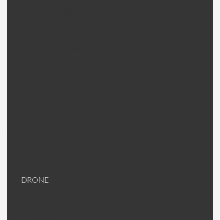
QAV CopterX 250 Pièces
Emax Nighthawk X4/5/6
Mosquito pièces
Walkera Rodeo 150 pièces
Hélices (DAL)
Helices King Kong
Hélices (autres)
Carte de vol
Moteur / ESC
Antenne et Raccord antenne
Accessoires Racer
Lunette/Masque FPV
Emetteur/Caméra FPV
Plaque carbone 3K
Visserie Titane
DRONE
DJI Drone
DJI PIèces