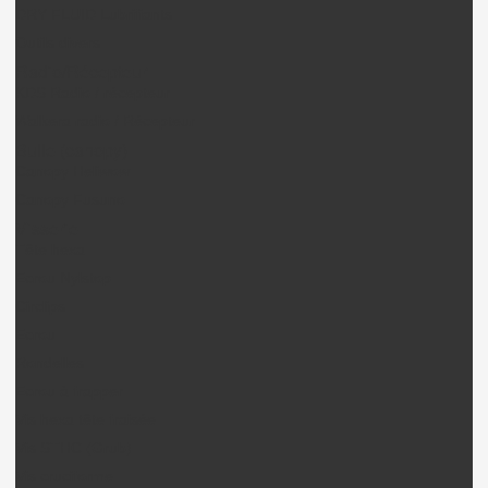
DRY FLUID Lubrifiants
Outils divers
Radio/Récepteur
KDS Radio / récepteur
Walkera radio / Récepteur
Bulle (canopy)
Canopy Heliwow
Canopy Fusuno
Visserie
Tête hexa
Ecrou Nylstop
Circlips
Ecrou
Rondelles
Ecrou à frapper
Vis hexa tête fraisée
Vis STHC (Grub)
Vis cruciforme