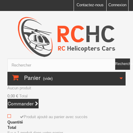
Contactez-nous
Connexion
Recherche
Panier
(vide)
Aucun produit
0,00 €
Total
Commander
Produit ajouté au panier avec succès
Quantité
Total
Il y a 1 produit dans votre panier.