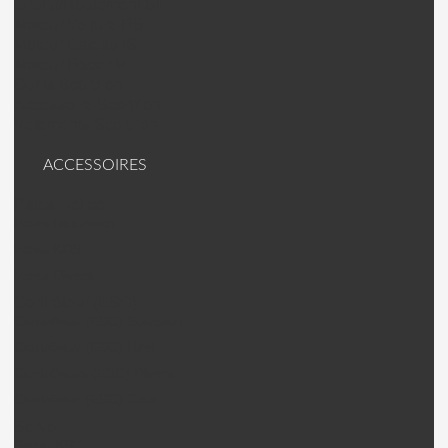
C Clip/Roulement SII
Moteur Voiture RS
Moteur Bateau IS
Moteur Racer M
Outils Scorpion
Accessoire Scorpion
Vêtements Scorpion
ACCESSOIRES
Pales Hélico
Pales Rotortech
Pales KDS
Pales Divers
Contrôleur (ESC)
Contrôleur (ESC) Scorpion.
Contrôleur (ESC) Hifei
Contrôleurs (ESC) Divers
Contrôleur (ESC) Gaui
Servo
Servo KST