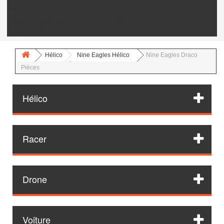
Vis Titane
Frais de port pour l'internationnal
Visserie Titane
Hélico
Nine Eagles Hélico
Nine Eagles Draco
Pièces
Hélico
Racer
Drone
Voiture