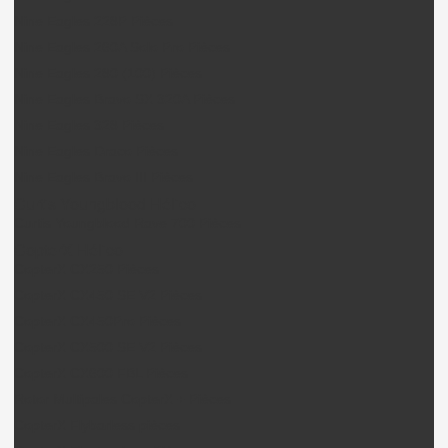
Nine Eagles 228P Pièces
Nine Eagles 260A Solo Pro Pièces
Nine Eagles 280 (100) Pièces
Nine Eagles Bravo SX 320A Pièces
Nine Eagles 328 Pièces
Nine Eagles Draco Pièces
Nine Eagles Bravo III Pièces
Curtis Youngblood Hélico
Curtis Youngblood Rave 700 Pièces
CopterX Hélico
CopterX CX250 Pièces
CopterX CX450 SE V2 Pièces
CopterX CX450Pro Pièces
CopterX CX500 SE V2 Pièces
CopterX CX600 FBL Pièces
Rotor Multipales CopterX + Pièces
CopterX Flybarless pièces