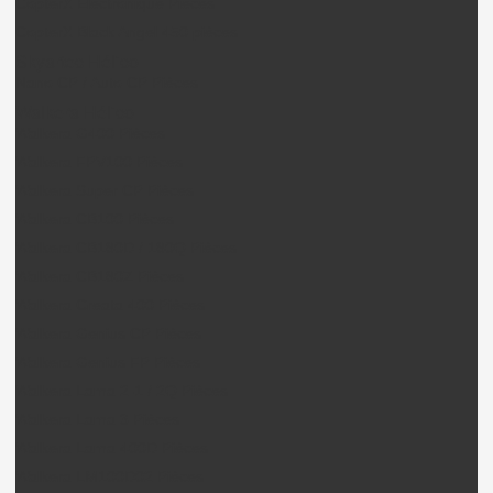
CopterX Electronique Pièces
CopterX Black Angel 450 pièces
Skyartec Hélico
Nano CP / Auto CP Pièces
Walkera Hélico
Walkera G400 Pièces
Walkera FPV100 Pièces
Walkera Super CP Pièces
Walkera CB100 Pièces
Walkera CB180D / 180Q Pièces
Walkera CB180Z Pièces
Walkera Creata 400 Pièces
Walkera Genius CP Pièces
Walkera Genius FP Pièces
Walkera Lama 2-1 / 2Q Pièces
Walkera Lama 3 Pièces
Walkera Lama 400D Pièces
Walkera LM100D02 Pièces