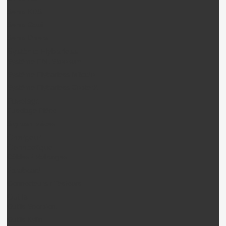
Servo KDS
Servo Gaui
Servo Divers
Système Flybarless
Système FBL Skookum
Système Flybarless Mikado
Système Flybarless CopterX
Fuselage
Fuselage Pièce
Skyrush pièces
Chargeur
Connectique
Câbles / Rallonges
Paraboard
Connecteurs / Testeurs
Outils
Outils Scorpion.
Outils Kylin