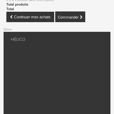
Total produits
Total
Commander
Continuer mes achats
Menu
HÉLICO
KDS Hélico + avion
KDS 450QS Pièces
KDS 450 SD / BD Pièces
KDS 450Q Pièces
KDS 550 Innova Pièces
KDS 600 Innova Pièces
KDS 700 Innova Pièces
KDS Chase 360 Pièces
Gaui Hélico
Gaui X2 Pièces
Gaui X3 Pièces