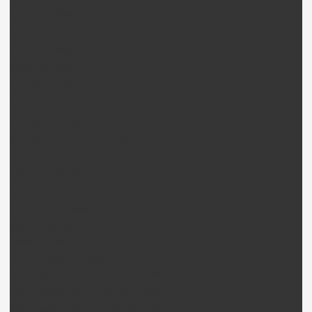
Gaui X4 Pièces
Gaui X5 Pièces
Gaui R5 Pièces
Gaui X4II Pièces
Gaui NX4 Pièces
Gaui X7 Pièces
Gaui NX7 Pièces
Gaui Moteur 2 temps + Pièces
Agile Hélico
Agile 7.2 Pièces
Agile 5.5 Pièces
Chase 360 Pièces
Alees hélico
Alees Pièces
Nine Eagles Hélico
Nine Eagles A270 Solo Pro Pièces
Nine Eagles A319 B-Hawck Pièces
Nine Eagles 210A Solo birotor Pièces