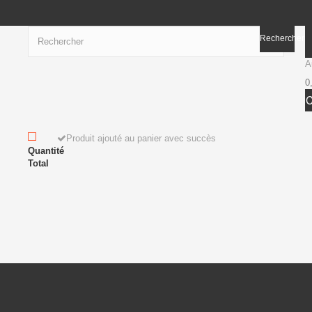
Rechercher
A
0
Produit ajouté au panier avec succès
Quantité
Total