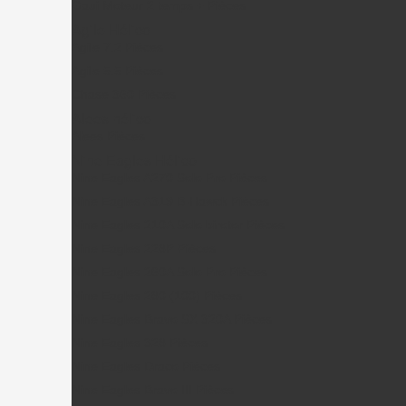
Gaui Moteur 2 temps + Pièces
Agile Hélico
Agile 7.2 Pièces
Agile 5.5 Pièces
Chase 360 Pièces
Alees hélico
Alees Pièces
Nine Eagles Hélico
Nine Eagles A270 Solo Pro Pièces
Nine Eagles A319 B-Hawck Pièces
Nine Eagles 210A Solo birotor Pièces
Nine Eagles 228P Pièces
Nine Eagles 260A Solo Pro Pièces
Nine Eagles 280 (100) Pièces
Nine Eagles Bravo SX 320A Pièces
Nine Eagles 328 Pièces
Nine Eagles Draco Pièces
Nine Eagles Bravo III Pièces