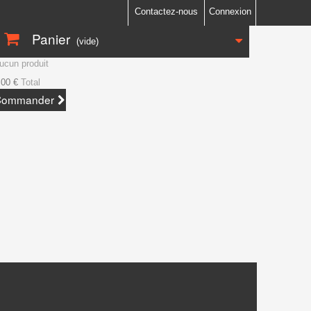
Contactez-nous
Connexion
Panier
(vide)
ucun produit
,00 €
Total
Commander