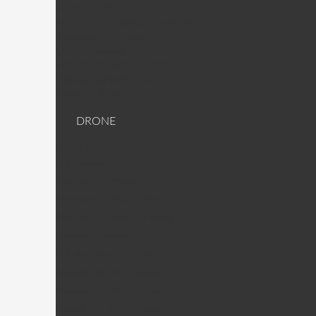
Moteur / ESC
Antenne et Raccord antenne
Accessoires Racer
Lunette/Masque FPV
Emetteur/Caméra FPV
Plaque carbone 3K
Visserie Titane
DRONE
DJI Drone
DJI PIèces
Phantom 2 Pièces
Phantom 2 Vision Pièces
Phantom 2 Vison + Pièces
Inspire 1 Pièces
DJI Nacelles (Gimball)
Nacelle H3-3D + Pièces
Nacelle H4-3D + Pièces
Nacelle H3-2D + Pièces