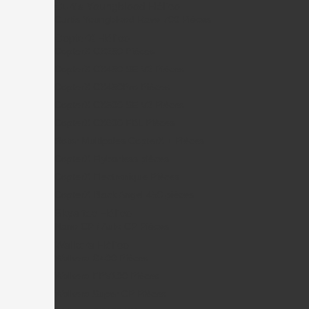
Curtis Youngblood Hélico
Curtis Youngblood Rave 700 Pièces
CopterX Hélico
CopterX CX250 Pièces
CopterX CX450 SE V2 Pièces
CopterX CX450Pro Pièces
CopterX CX500 SE V2 Pièces
CopterX CX600 FBL Pièces
Rotor Multipales CopterX + Pièces
CopterX Flybarless pièces
CopterX Electronique Pièces
CopterX Black Angel 450 pièces
Skyartec Hélico
Nano CP / Auto CP Pièces
Walkera Hélico
Walkera G400 Pièces
Walkera FPV100 Pièces
Walkera Super CP Pièces