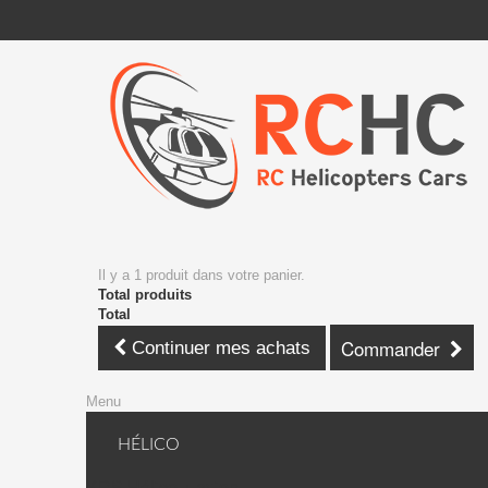
Il y a 1 produit dans votre panier.
Total produits
Total
Commander
Continuer mes achats
Menu
HÉLICO
KDS Hélico + avion