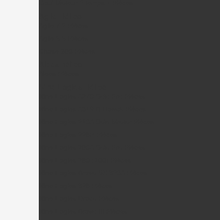
Gaui Moteur 2 temps + Pièces
Agile Hélico
Agile 7.2 Pièces
Agile 5.5 Pièces
Chase 360 Pièces
Alees hélico
Alees Pièces
Nine Eagles Hélico
Nine Eagles A270 Solo Pro Pièces
Nine Eagles A319 B-Hawck Pièces
Nine Eagles 210A Solo birotor Pièces
Nine Eagles 228P Pièces
Nine Eagles 260A Solo Pro Pièces
Nine Eagles 280 (100) Pièces
Nine Eagles Bravo SX 320A Pièces
Nine Eagles 328 Pièces
Nine Eagles Draco Pièces
Nine Eagles Bravo III Pièces