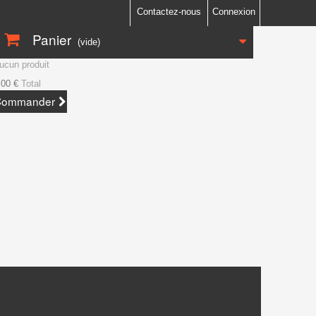
Contactez-nous
Connexion
Panier
(vide)
ucun produit
,00 €
Total
Commander