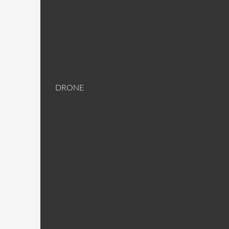
Moteur / ESC
Antenne et Raccord antenne
Accessoires Racer
Lunette/Masque FPV
Emetteur/Caméra FPV
Plaque carbone 3K
Visserie Titane
DRONE
DJI Drone
DJI PIèces
Phantom 2 Pièces
Phantom 2 Vision Pièces
Phantom 2 Vison + Pièces
Inspire 1 Pièces
DJI Nacelles (Gimball)
Nacelle H3-3D + Pièces
Nacelle H4-3D + Pièces
Nacelle H3-2D + Pièces