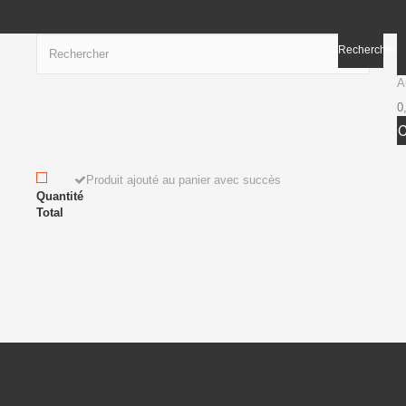
Rechercher
A
0
Produit ajouté au panier avec succès
Quantité
Total