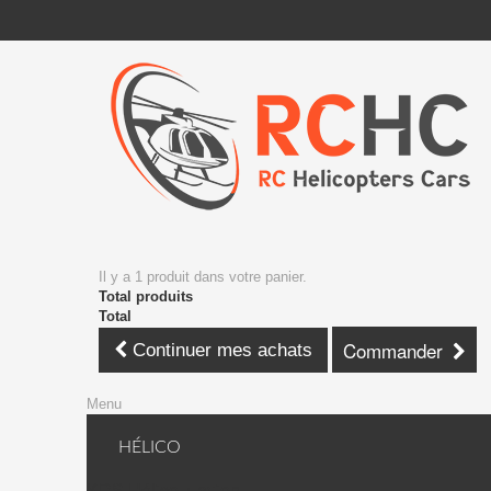
Il y a 1 produit dans votre panier.
Total produits
Total
Commander
Continuer mes achats
Menu
HÉLICO
KDS Hélico + avion