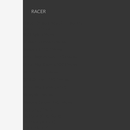
RACER
Racer (machines RTF ou kit)
Racer Pièces
KDS Kylin Pièces
Walkera Runner Pièces
Walkera F210 Pièces
Emax Nighthawck 170 Pièces
Emax Nighthawck 200 Pièces
Jumper 250 Pièces
QAV CopterX 250 Pièces
Emax Nighthawk X4/5/6
Mosquito pièces
Walkera Rodeo 150 pièces
Hélices (DAL)
Helices King Kong
Hélices (autres)
Carte de vol