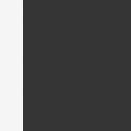
Curtis Youngblood Hélico
Curtis Youngblood Rave 700 Pièces
CopterX Hélico
CopterX CX250 Pièces
CopterX CX450 SE V2 Pièces
CopterX CX450Pro Pièces
CopterX CX500 SE V2 Pièces
CopterX CX600 FBL Pièces
Rotor Multipales CopterX + Pièces
CopterX Flybarless pièces
CopterX Electronique Pièces
CopterX Black Angel 450 pièces
Skyartec Hélico
Nano CP / Auto CP Pièces
Walkera Hélico
Walkera G400 Pièces
Walkera FPV100 Pièces
Walkera Super CP Pièces