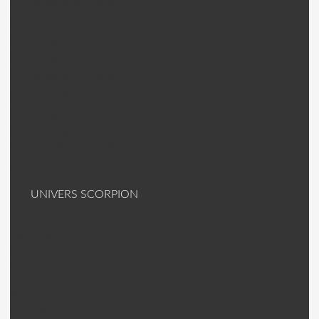
ZD Racing 9006 Pièces
ZD Racing 9104 Pièces
ZD Racing 9106 Pièces
ZD Racing 9102 Pièces
ZD Racing 9055 Pièces
ZD Racing 9048 Pièces
ZD Racing Divers
Free RC Voiture
Free RC F8E-SC et F8E-BX Pièces
Accessoires voiture
UNIVERS SCORPION
Moteur Helico HK
Axes HK Scorpion
C Clip/roulements HK
Contrôleur (ESC)
Moteur Avion A-Série
Moteur Avion S/SII
Axes S/SII + Divers