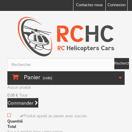
Contactez-nous
Connexion
Recherche
Panier
(vide)
Aucun produit
0,00 €
Total
Commander
Produit ajouté au panier avec succès
Quantité
Total
Il y a 1 produit dans votre panier.