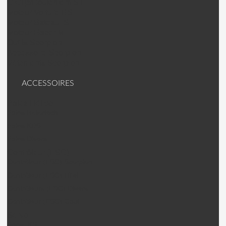
C Clip/Roulement SII
Moteur Voiture RS
Moteur Bateau IS
Moteur Racer M
Outils Scorpion
Accessoire Scorpion
Vêtements Scorpion
ACCESSOIRES
Pales Hélico
Pales Rotortech
Pales KDS
Pales Divers
Contrôleur (ESC)
Contrôleur (ESC) Scorpion.
Contrôleur (ESC) Hifei
Contrôleurs (ESC) Divers
Contrôleur (ESC) Gaui
Servo
Servo KST