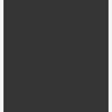
CopterX Electronique Pièces
CopterX Black Angel 450 pièces
Skyartec Hélico
Nano CP / Auto CP Pièces
Walkera Hélico
Walkera G400 Pièces
Walkera FPV100 Pièces
Walkera Super CP Pièces
Walkera CB100 Pièces
Walkera CB180D / 180Q Pièces
Walkera CB180Z Pièces
Walkera Creata 400 Pièces
Walkera Genius CP Pièces
Walkera Genius FP Pièces
Walkera Lama 2-1 / 2Q Pièces
Walkera Lama 3 Pièces
Walkera Lama 400D Pièces
Walkera LM100D02 Pièces