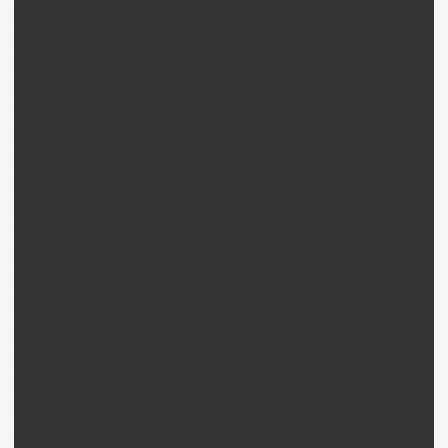
DRY FLUID Lubrifiants
Outils divers
Radio/Récepteur
KDS Radio / récepteur
Walkera radio / Récepteur
Bulle (canopy)
Canopy Heliwow
Canopy Fusuno
Visserie
Tête hexa
Ecrou Nylstop
Circlips
Ecrou
Rondelles
Ecrou à frapper
Vis hexa tête fraisée
Vis STHC (Grub)
Vis cruciforme