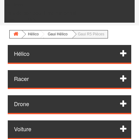
Vis Titane
Frais de port pour l'internationnal
Visserie Titane
Hélico
Gaui Hélico
Gaui R5 Pièces
Hélico
Racer
Drone
Voiture