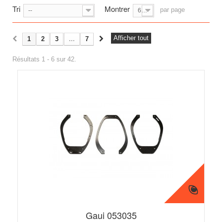
Tri
Montrer
par page
--
6
Afficher tout
1
2
3
...
7
Résultats 1 - 6 sur 42.
Gaui 053035