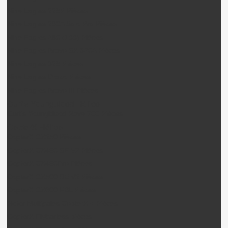
Nine Eagles 228P Pièces
Nine Eagles 260A Solo Pro Pièces
Nine Eagles 280 (100) Pièces
Nine Eagles Bravo SX 320A Pièces
Nine Eagles 328 Pièces
Nine Eagles Draco Pièces
Nine Eagles Bravo III Pièces
Curtis Youngblood Hélico
Curtis Youngblood Rave 700 Pièces
CopterX Hélico
CopterX CX250 Pièces
CopterX CX450 SE V2 Pièces
CopterX CX450Pro Pièces
CopterX CX500 SE V2 Pièces
CopterX CX600 FBL Pièces
Rotor Multipales CopterX + Pièces
CopterX Flybarless pièces