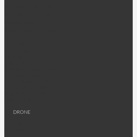
QAV CopterX 250 Pièces
Emax Nighthawk X4/5/6
Mosquito pièces
Walkera Rodeo 150 pièces
Hélices (DAL)
Helices King Kong
Hélices (autres)
Carte de vol
Moteur / ESC
Antenne et Raccord antenne
Accessoires Racer
Lunette/Masque FPV
Emetteur/Caméra FPV
Plaque carbone 3K
Visserie Titane
DRONE
DJI Drone
DJI PIèces