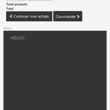
Total produits
Total
Commander
Continuer mes achats
Menu
HÉLICO
KDS Hélico + avion
KDS 450QS Pièces
KDS 450 SD / BD Pièces
KDS 450Q Pièces
KDS 550 Innova Pièces
KDS 600 Innova Pièces
KDS 700 Innova Pièces
KDS Chase 360 Pièces
Gaui Hélico
Gaui X2 Pièces
Gaui X3 Pièces