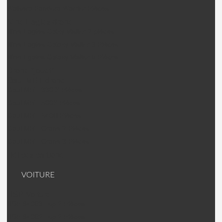
Walkera Pandora Warrior Pièces
Nine Eagles drone
Nine Eagles Galxy Visitor 2 pièces
Nine Eagles Galaxy Visitor 3 Pièces
Nine Egales Galaxy Visitor 6 Pièces
Drone "jouet"
Gaui MRT drone
Gaui MRT 330 X Pièces
Gaui MRT 500X Pièces
Gaui MRT 540H Pièces
Gaui MRT Crane 2 Pièces
Gaui MRT Crane 3 Pièces
Hélices carbone
VOITURE
HSP Voiture
HSP 94063 Top 2 Pièces
HSP 94062 Top 2 Pièces