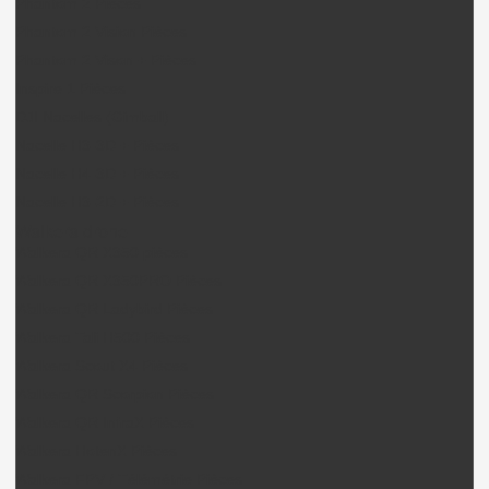
Phantom 2 Pièces
Phantom 2 Vision Pièces
Phantom 2 Vison + Pièces
Inspire 1 Pièces
DJI Nacelles (Gimball)
Nacelle H3-3D + Pièces
Nacelle H4-3D + Pièces
Nacelle H3-2D + Pièces
Walkera drone
Walkera QR X350 pièces
Walkera QR X350PRO Pièces
Walkera QR Ladybird Pièces
Walkera Tali H500 Pièces
Walkera Scout X4 Pièces
Walkera QR Scorpion Pièces
Walkera QR InfraX Pièces
Walkera HotenX Pièces
Walkera FPV / Télémétrie Pièces