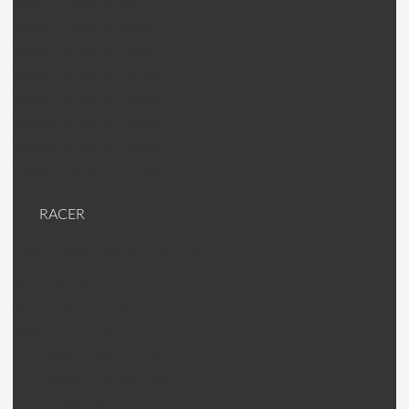
Walkera V120D06 Pièces
Walkera V200D01 Pièces
Walkera V200D02 Pièces
Walkera V200D03 Pièces
Walkera V400D02 Pièces
Walkera V450D01 Pièces
Walkera V450D03 Pièces
Walkera V500D01 Pièces
RACER
Racer (machines RTF ou kit)
Racer Pièces
KDS Kylin Pièces
Walkera Runner Pièces
Walkera F210 Pièces
Emax Nighthawck 170 Pièces
Emax Nighthawck 200 Pièces
Jumper 250 Pièces