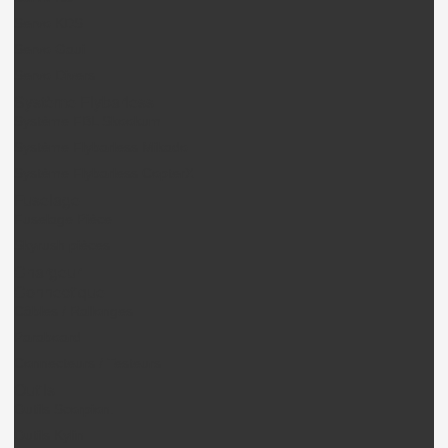
Servo KDS
Servo Gaui
Servo Divers
Système Flybarless
Système FBL Skookum
Système Flybarless Mikado
Système Flybarless CopterX
Fuselage
Fuselage Pièce
Skyrush pièces
Chargeur
Connectique
Câbles / Rallonges
Paraboard
Connecteurs / Testeurs
Outils
Outils Scorpion.
Outils Kylin