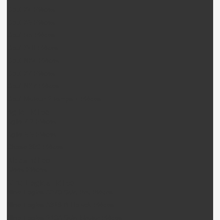
Gaui X4 Pièces
Gaui X5 Pièces
Gaui R5 Pièces
Gaui X4II Pièces
Gaui NX4 Pièces
Gaui X7 Pièces
Gaui NX7 Pièces
Gaui Moteur 2 temps + Pièces
Agile Hélico
Agile 7.2 Pièces
Agile 5.5 Pièces
Chase 360 Pièces
Alees hélico
Alees Pièces
Nine Eagles Hélico
Nine Eagles A270 Solo Pro Pièces
Nine Eagles A319 B-Hawck Pièces
Nine Eagles 210A Solo birotor Pièces