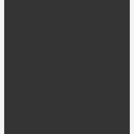
Nine Eagles 228P Pièces
Nine Eagles 260A Solo Pro Pièces
Nine Eagles 280 (100) Pièces
Nine Eagles Bravo SX 320A Pièces
Nine Eagles 328 Pièces
Nine Eagles Draco Pièces
Nine Eagles Bravo III Pièces
Curtis Youngblood Hélico
Curtis Youngblood Rave 700 Pièces
CopterX Hélico
CopterX CX250 Pièces
CopterX CX450 SE V2 Pièces
CopterX CX450Pro Pièces
CopterX CX500 SE V2 Pièces
CopterX CX600 FBL Pièces
Rotor Multipales CopterX + Pièces
CopterX Flybarless pièces