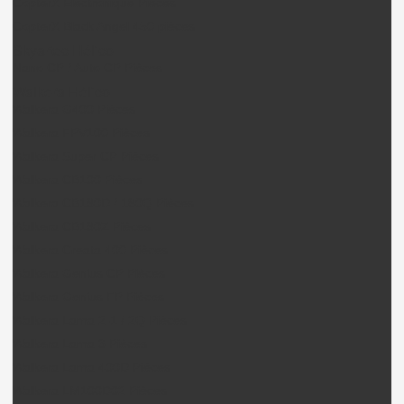
CopterX Electronique Pièces
CopterX Black Angel 450 pièces
Skyartec Hélico
Nano CP / Auto CP Pièces
Walkera Hélico
Walkera G400 Pièces
Walkera FPV100 Pièces
Walkera Super CP Pièces
Walkera CB100 Pièces
Walkera CB180D / 180Q Pièces
Walkera CB180Z Pièces
Walkera Creata 400 Pièces
Walkera Genius CP Pièces
Walkera Genius FP Pièces
Walkera Lama 2-1 / 2Q Pièces
Walkera Lama 3 Pièces
Walkera Lama 400D Pièces
Walkera LM100D02 Pièces