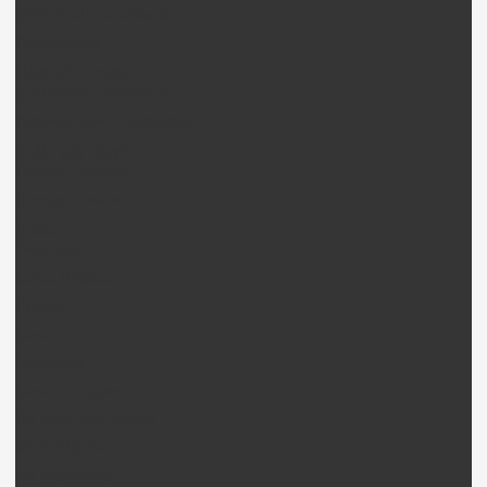
DRY FLUID Lubrifiants
Outils divers
Radio/Récepteur
KDS Radio / récepteur
Walkera radio / Récepteur
Bulle (canopy)
Canopy Heliwow
Canopy Fusuno
Visserie
Tête hexa
Ecrou Nylstop
Circlips
Ecrou
Rondelles
Ecrou à frapper
Vis hexa tête fraisée
Vis STHC (Grub)
Vis cruciforme