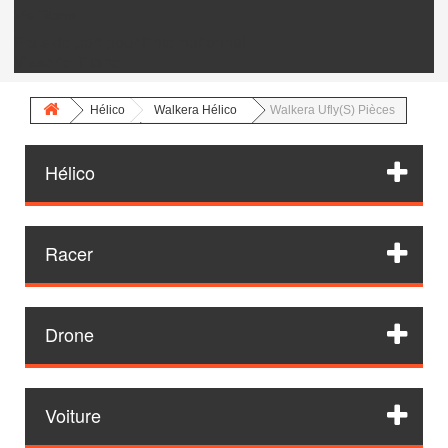
Vis Titane
Frais de port pour l'internationnal
Visserie Titane
Hélico
Walkera Hélico
Walkera Ufly(S) Pièces
Hélico
Racer
Drone
Voiture