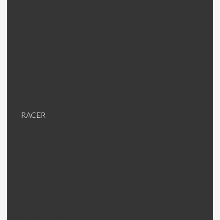
Walkera V120D06 Pièces
Walkera V200D01 Pièces
Walkera V200D02 Pièces
Walkera V200D03 Pièces
Walkera V400D02 Pièces
Walkera V450D01 Pièces
Walkera V450D03 Pièces
Walkera V500D01 Pièces
RACER
Racer (machines RTF ou kit)
Racer Pièces
KDS Kylin Pièces
Walkera Runner Pièces
Walkera F210 Pièces
Emax Nighthawck 170 Pièces
Emax Nighthawck 200 Pièces
Jumper 250 Pièces