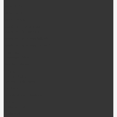
Servo KDS
Servo Gaui
Servo Divers
Système Flybarless
Système FBL Skookum
Système Flybarless Mikado
Système Flybarless CopterX
Fuselage
Fuselage Pièce
Skyrush pièces
Chargeur
Connectique
Câbles / Rallonges
Paraboard
Connecteurs / Testeurs
Outils
Outils Scorpion.
Outils Kylin