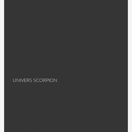
ZD Racing 9006 Pièces
ZD Racing 9104 Pièces
ZD Racing 9106 Pièces
ZD Racing 9102 Pièces
ZD Racing 9055 Pièces
ZD Racing 9048 Pièces
ZD Racing Divers
Free RC Voiture
Free RC F8E-SC et F8E-BX Pièces
Accessoires voiture
UNIVERS SCORPION
Moteur Helico HK
Axes HK Scorpion
C Clip/roulements HK
Contrôleur (ESC)
Moteur Avion A-Série
Moteur Avion S/SII
Axes S/SII + Divers