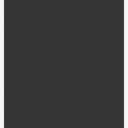
Gaui X4 Pièces
Gaui X5 Pièces
Gaui R5 Pièces
Gaui X4II Pièces
Gaui NX4 Pièces
Gaui X7 Pièces
Gaui NX7 Pièces
Gaui Moteur 2 temps + Pièces
Agile Hélico
Agile 7.2 Pièces
Agile 5.5 Pièces
Chase 360 Pièces
Alees hélico
Alees Pièces
Nine Eagles Hélico
Nine Eagles A270 Solo Pro Pièces
Nine Eagles A319 B-Hawck Pièces
Nine Eagles 210A Solo birotor Pièces