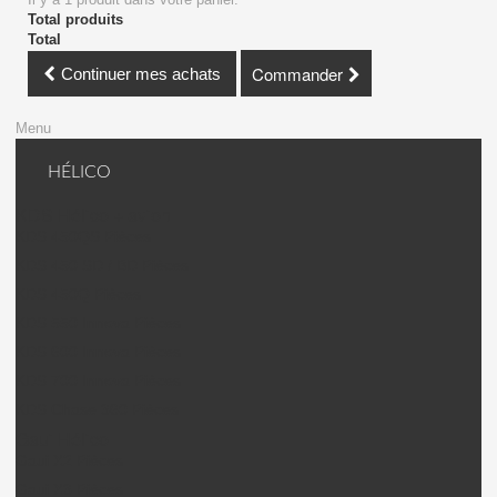
Total produits
Total
Commander
Continuer mes achats
Menu
HÉLICO
KDS Hélico + avion
KDS 450QS Pièces
KDS 450 SD / BD Pièces
KDS 450Q Pièces
KDS 550 Innova Pièces
KDS 600 Innova Pièces
KDS 700 Innova Pièces
KDS Chase 360 Pièces
Gaui Hélico
Gaui X2 Pièces
Gaui X3 Pièces