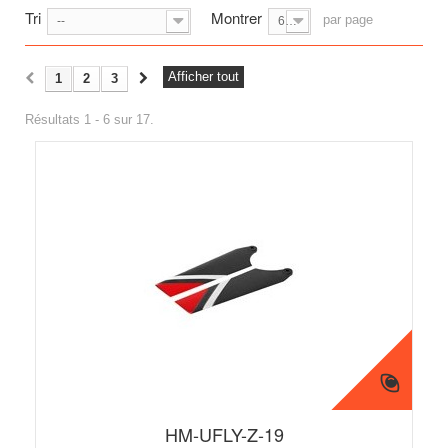
Tri
Montrer
par page
--
6
Afficher tout
1
2
3
Résultats 1 - 6 sur 17.
HM-UFLY-Z-19