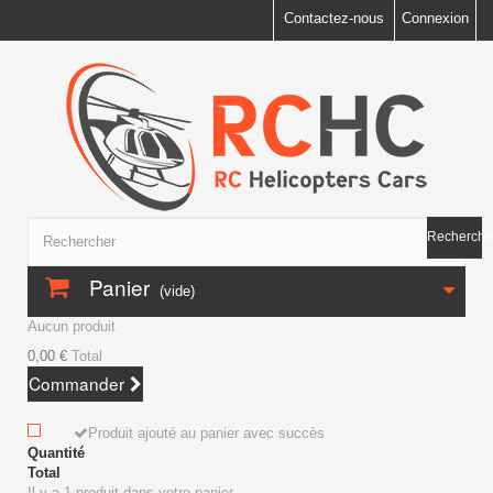
Contactez-nous
Connexion
Recherche
Panier
(vide)
Aucun produit
0,00 €
Total
Commander
Produit ajouté au panier avec succès
Quantité
Total
Il y a 1 produit dans votre panier.