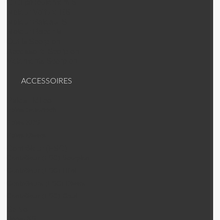
C Clip/Roulement SII
Moteur Voiture RS
Moteur Bateau IS
Moteur Racer M
Outils Scorpion
Accessoire Scorpion
Vêtements Scorpion
ACCESSOIRES
Pales Hélico
Pales Rotortech
Pales KDS
Pales Divers
Contrôleur (ESC)
Contrôleur (ESC) Scorpion.
Contrôleur (ESC) Hifei
Contrôleurs (ESC) Divers
Contrôleur (ESC) Gaui
Servo
Servo KST