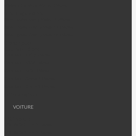
Walkera Pandora Warrior Pièces
Nine Eagles drone
Nine Eagles Galxy Visitor 2 pièces
Nine Eagles Galaxy Visitor 3 Pièces
Nine Egales Galaxy Visitor 6 Pièces
Drone "jouet"
Gaui MRT drone
Gaui MRT 330 X Pièces
Gaui MRT 500X Pièces
Gaui MRT 540H Pièces
Gaui MRT Crane 2 Pièces
Gaui MRT Crane 3 Pièces
Hélices carbone
VOITURE
HSP Voiture
HSP 94063 Top 2 Pièces
HSP 94062 Top 2 Pièces