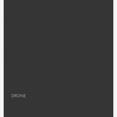
QAV CopterX 250 Pièces
Emax Nighthawk X4/5/6
Mosquito pièces
Walkera Rodeo 150 pièces
Hélices (DAL)
Helices King Kong
Hélices (autres)
Carte de vol
Moteur / ESC
Antenne et Raccord antenne
Accessoires Racer
Lunette/Masque FPV
Emetteur/Caméra FPV
Plaque carbone 3K
Visserie Titane
DRONE
DJI Drone
DJI PIèces