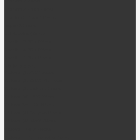
Phantom 2 Pièces
Phantom 2 Vision Pièces
Phantom 2 Vison + Pièces
Inspire 1 Pièces
DJI Nacelles (Gimball)
Nacelle H3-3D + Pièces
Nacelle H4-3D + Pièces
Nacelle H3-2D + Pièces
Walkera drone
Walkera QR X350 pièces
Walkera QR X350PRO Pièces
Walkera QR Ladybird Pièces
Walkera Tali H500 Pièces
Walkera Scout X4 Pièces
Walkera QR Scorpion Pièces
Walkera QR InfraX Pièces
Walkera HotenX Pièces
Walkera FPV / Télémétrie Pièces