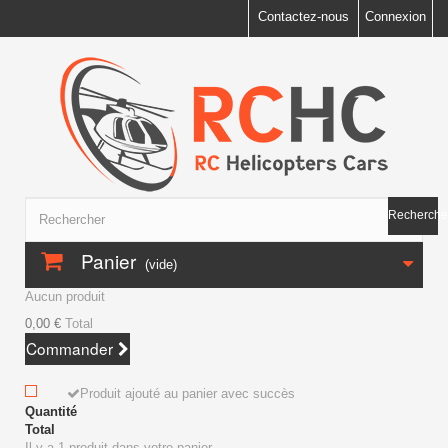
Contactez-nous
Connexion
Recherche
Panier
(vide)
Aucun produit
0,00 €
Total
Commander
Produit ajouté au panier avec succès
Quantité
Total
Il y a 1 produit dans votre panier.