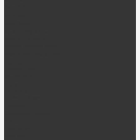
Servo KDS
Servo Gaui
Servo Divers
Système Flybarless
Système FBL Skookum
Système Flybarless Mikado
Système Flybarless CopterX
Fuselage
Fuselage Pièce
Skyrush pièces
Chargeur
Connectique
Câbles / Rallonges
Paraboard
Connecteurs / Testeurs
Outils
Outils Scorpion.
Outils Kylin