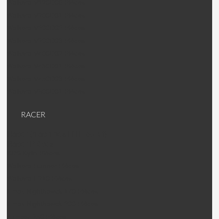
Walkera V120D06 Pièces
Walkera V200D01 Pièces
Walkera V200D02 Pièces
Walkera V200D03 Pièces
Walkera V400D02 Pièces
Walkera V450D01 Pièces
Walkera V450D03 Pièces
Walkera V500D01 Pièces
RACER
Racer (machines RTF ou kit)
Racer Pièces
KDS Kylin Pièces
Walkera Runner Pièces
Walkera F210 Pièces
Emax Nighthawck 170 Pièces
Emax Nighthawck 200 Pièces
Jumper 250 Pièces