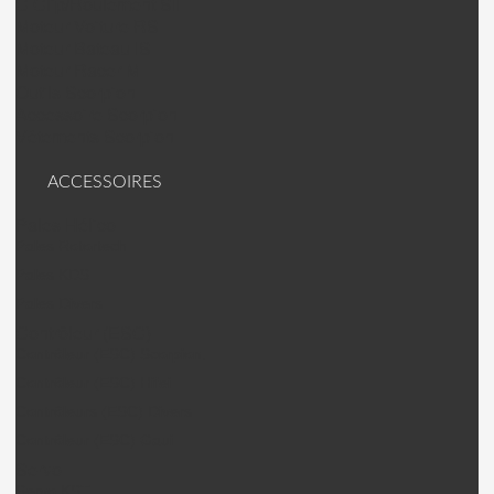
C Clip/Roulement SII
Moteur Voiture RS
Moteur Bateau IS
Moteur Racer M
Outils Scorpion
Accessoire Scorpion
Vêtements Scorpion
ACCESSOIRES
Pales Hélico
Pales Rotortech
Pales KDS
Pales Divers
Contrôleur (ESC)
Contrôleur (ESC) Scorpion.
Contrôleur (ESC) Hifei
Contrôleurs (ESC) Divers
Contrôleur (ESC) Gaui
Servo
Servo KST