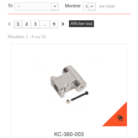
Tri
Montrer
par page
--
6
Afficher tout
1
2
3
...
9
Résultats 1 - 6 sur 52.
KC-360-003