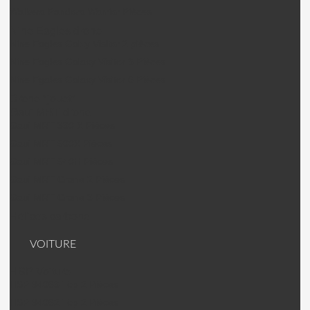
Walkera Pandora Warrior Pièces
Nine Eagles drone
Nine Eagles Galxy Visitor 2 pièces
Nine Eagles Galaxy Visitor 3 Pièces
Nine Egales Galaxy Visitor 6 Pièces
Drone "jouet"
Gaui MRT drone
Gaui MRT 330 X Pièces
Gaui MRT 500X Pièces
Gaui MRT 540H Pièces
Gaui MRT Crane 2 Pièces
Gaui MRT Crane 3 Pièces
Hélices carbone
VOITURE
HSP Voiture
HSP 94063 Top 2 Pièces
HSP 94062 Top 2 Pièces