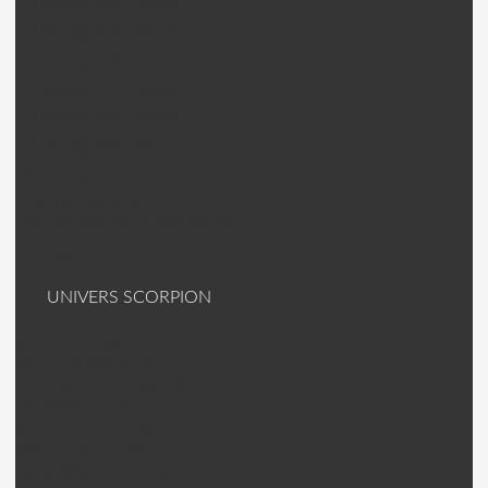
ZD Racing 9006 Pièces
ZD Racing 9104 Pièces
ZD Racing 9106 Pièces
ZD Racing 9102 Pièces
ZD Racing 9055 Pièces
ZD Racing 9048 Pièces
ZD Racing Divers
Free RC Voiture
Free RC F8E-SC et F8E-BX Pièces
Accessoires voiture
UNIVERS SCORPION
Moteur Helico HK
Axes HK Scorpion
C Clip/roulements HK
Contrôleur (ESC)
Moteur Avion A-Série
Moteur Avion S/SII
Axes S/SII + Divers