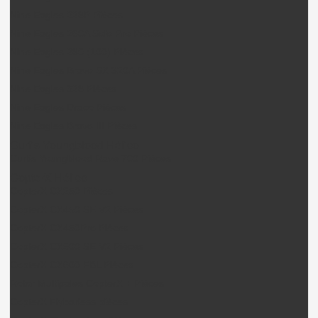
Nine Eagles 228P Pièces
Nine Eagles 260A Solo Pro Pièces
Nine Eagles 280 (100) Pièces
Nine Eagles Bravo SX 320A Pièces
Nine Eagles 328 Pièces
Nine Eagles Draco Pièces
Nine Eagles Bravo III Pièces
Curtis Youngblood Hélico
Curtis Youngblood Rave 700 Pièces
CopterX Hélico
CopterX CX250 Pièces
CopterX CX450 SE V2 Pièces
CopterX CX450Pro Pièces
CopterX CX500 SE V2 Pièces
CopterX CX600 FBL Pièces
Rotor Multipales CopterX + Pièces
CopterX Flybarless pièces