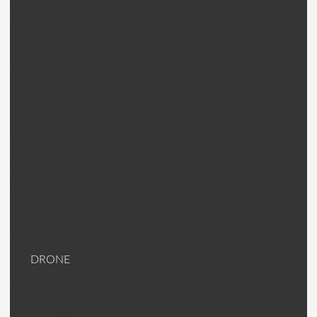
QAV CopterX 250 Pièces
Emax Nighthawk X4/5/6
Mosquito pièces
Walkera Rodeo 150 pièces
Hélices (DAL)
Helices King Kong
Hélices (autres)
Carte de vol
Moteur / ESC
Antenne et Raccord antenne
Accessoires Racer
Lunette/Masque FPV
Emetteur/Caméra FPV
Plaque carbone 3K
Visserie Titane
DRONE
DJI Drone
DJI PIèces