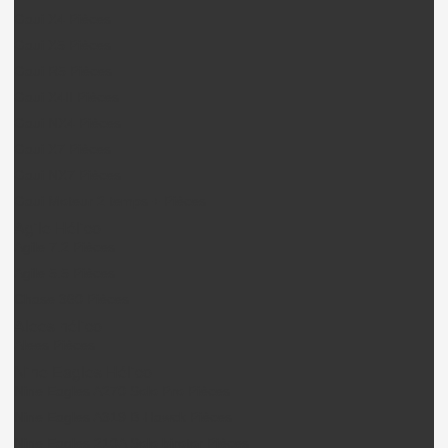
Gaui X4 Pièces
Gaui X5 Pièces
Gaui R5 Pièces
Gaui X4II Pièces
Gaui NX4 Pièces
Gaui X7 Pièces
Gaui NX7 Pièces
Gaui Moteur 2 temps + Pièces
Agile Hélico
Agile 7.2 Pièces
Agile 5.5 Pièces
Chase 360 Pièces
Alees hélico
Alees Pièces
Nine Eagles Hélico
Nine Eagles A270 Solo Pro Pièces
Nine Eagles A319 B-Hawck Pièces
Nine Eagles 210A Solo birotor Pièces