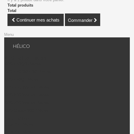
Total produits
Total
Commander
Continuer mes achats
Menu
HÉLICO
KDS Hélico + avion
KDS 450QS Pièces
KDS 450 SD / BD Pièces
KDS 450Q Pièces
KDS 550 Innova Pièces
KDS 600 Innova Pièces
KDS 700 Innova Pièces
KDS Chase 360 Pièces
Gaui Hélico
Gaui X2 Pièces
Gaui X3 Pièces