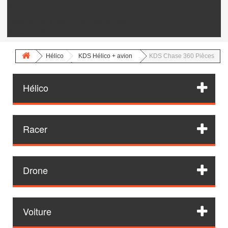
Vis Titane
Frais de port pour l'internationnal
Visserie Titane
Hélico
KDS Hélico + avion
KDS Chase 360 Pièces
Hélico
Racer
Drone
Voiture