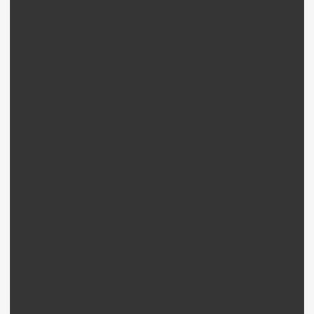
CopterX Electronique Pièces
CopterX Black Angel 450 pièces
Skyartec Hélico
Nano CP / Auto CP Pièces
Walkera Hélico
Walkera G400 Pièces
Walkera FPV100 Pièces
Walkera Super CP Pièces
Walkera CB100 Pièces
Walkera CB180D / 180Q Pièces
Walkera CB180Z Pièces
Walkera Creata 400 Pièces
Walkera Genius CP Pièces
Walkera Genius FP Pièces
Walkera Lama 2-1 / 2Q Pièces
Walkera Lama 3 Pièces
Walkera Lama 400D Pièces
Walkera LM100D02 Pièces