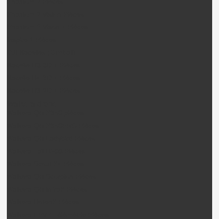
Phantom 2 Pièces
Phantom 2 Vision Pièces
Phantom 2 Vison + Pièces
Inspire 1 Pièces
DJI Nacelles (Gimball)
Nacelle H3-3D + Pièces
Nacelle H4-3D + Pièces
Nacelle H3-2D + Pièces
Walkera drone
Walkera QR X350 pièces
Walkera QR X350PRO Pièces
Walkera QR Ladybird Pièces
Walkera Tali H500 Pièces
Walkera Scout X4 Pièces
Walkera QR Scorpion Pièces
Walkera QR InfraX Pièces
Walkera HotenX Pièces
Walkera FPV / Télémétrie Pièces