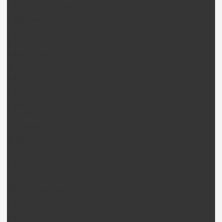
DRY FLUID Lubrifiants
Outils divers
Radio/Récepteur
KDS Radio / récepteur
Walkera radio / Récepteur
Bulle (canopy)
Canopy Heliwow
Canopy Fusuno
Visserie
Tête hexa
Ecrou Nylstop
Circlips
Ecrou
Rondelles
Ecrou à frapper
Vis hexa tête fraisée
Vis STHC (Grub)
Vis cruciforme