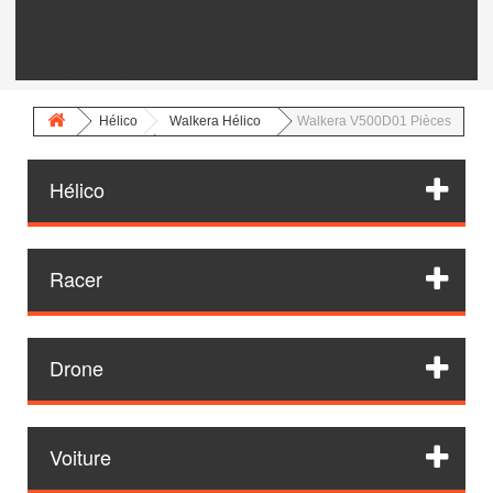
Vis Titane
Frais de port pour l'internationnal
Visserie Titane
Hélico
Walkera Hélico
Walkera V500D01 Pièces
Hélico
Racer
Drone
Voiture