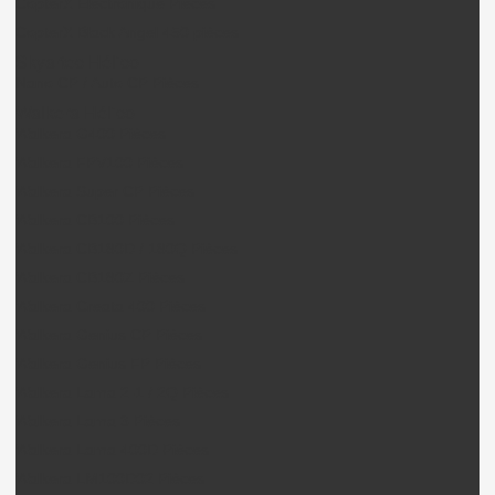
CopterX Electronique Pièces
CopterX Black Angel 450 pièces
Skyartec Hélico
Nano CP / Auto CP Pièces
Walkera Hélico
Walkera G400 Pièces
Walkera FPV100 Pièces
Walkera Super CP Pièces
Walkera CB100 Pièces
Walkera CB180D / 180Q Pièces
Walkera CB180Z Pièces
Walkera Creata 400 Pièces
Walkera Genius CP Pièces
Walkera Genius FP Pièces
Walkera Lama 2-1 / 2Q Pièces
Walkera Lama 3 Pièces
Walkera Lama 400D Pièces
Walkera LM100D02 Pièces