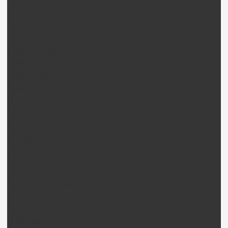
Servo KDS
Servo Gaui
Servo Divers
Système Flybarless
Système FBL Skookum
Système Flybarless Mikado
Système Flybarless CopterX
Fuselage
Fuselage Pièce
Skyrush pièces
Chargeur
Connectique
Câbles / Rallonges
Paraboard
Connecteurs / Testeurs
Outils
Outils Scorpion.
Outils Kylin