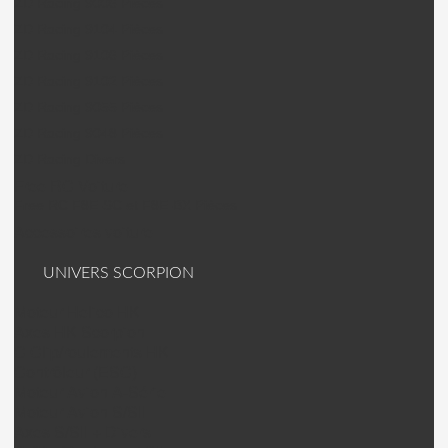
ZD Racing 9006 Pièces
ZD Racing 9104 Pièces
ZD Racing 9106 Pièces
ZD Racing 9102 Pièces
ZD Racing 9055 Pièces
ZD Racing 9048 Pièces
ZD Racing Divers
Free RC Voiture
Free RC F8E-SC et F8E-BX Pièces
Accessoires voiture
UNIVERS SCORPION
Moteur Helico HK
Axes HK Scorpion
C Clip/roulements HK
Contrôleur (ESC)
Moteur Avion A-Série
Moteur Avion S/SII
Axes S/SII + Divers