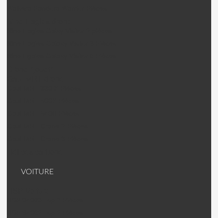
Walkera Pandora Warrior Pièces
Nine Eagles drone
Nine Eagles Galxy Visitor 2 pièces
Nine Eagles Galaxy Visitor 3 Pièces
Nine Egales Galaxy Visitor 6 Pièces
Drone "jouet"
Gaui MRT drone
Gaui MRT 330 X Pièces
Gaui MRT 500X Pièces
Gaui MRT 540H Pièces
Gaui MRT Crane 2 Pièces
Gaui MRT Crane 3 Pièces
Hélices carbone
VOITURE
HSP Voiture
HSP 94063 Top 2 Pièces
HSP 94062 Top 2 Pièces