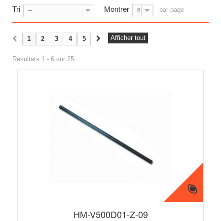
Tri
Montrer
par page
--
6
Afficher tout
1
2
3
4
5
Résultats 1 - 6 sur 25.
HM-V500D01-Z-09