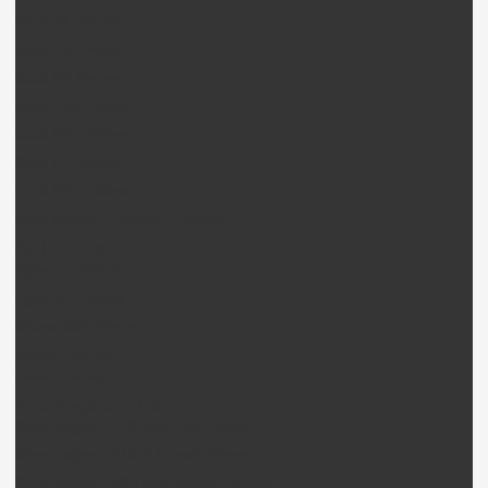
Gaui X4 Pièces
Gaui X5 Pièces
Gaui R5 Pièces
Gaui X4II Pièces
Gaui NX4 Pièces
Gaui X7 Pièces
Gaui NX7 Pièces
Gaui Moteur 2 temps + Pièces
Agile Hélico
Agile 7.2 Pièces
Agile 5.5 Pièces
Chase 360 Pièces
Alees hélico
Alees Pièces
Nine Eagles Hélico
Nine Eagles A270 Solo Pro Pièces
Nine Eagles A319 B-Hawck Pièces
Nine Eagles 210A Solo birotor Pièces