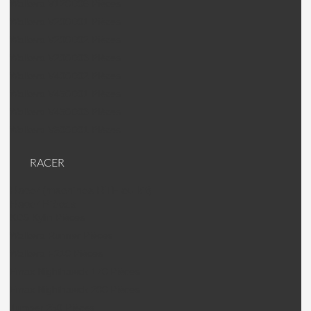
Walkera V120D06 Pièces
Walkera V200D01 Pièces
Walkera V200D02 Pièces
Walkera V200D03 Pièces
Walkera V400D02 Pièces
Walkera V450D01 Pièces
Walkera V450D03 Pièces
Walkera V500D01 Pièces
RACER
Racer (machines RTF ou kit)
Racer Pièces
KDS Kylin Pièces
Walkera Runner Pièces
Walkera F210 Pièces
Emax Nighthawck 170 Pièces
Emax Nighthawck 200 Pièces
Jumper 250 Pièces