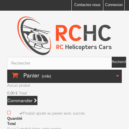
Contactez-nous
Connexion
Recherche
Panier
(vide)
Aucun produit
0,00 €
Total
Commander
Produit ajouté au panier avec succès
Quantité
Total
Il y a 1 produit dans votre panier.