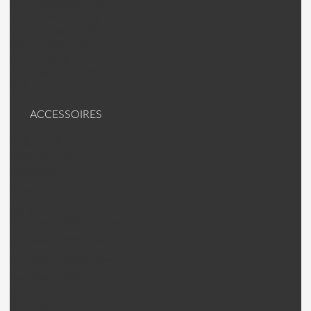
C Clip/Roulement SII
Moteur Voiture RS
Moteur Bateau IS
Moteur Racer M
Outils Scorpion
Accessoire Scorpion
Vêtements Scorpion
ACCESSOIRES
Pales Hélico
Pales Rotortech
Pales KDS
Pales Divers
Contrôleur (ESC)
Contrôleur (ESC) Scorpion.
Contrôleur (ESC) Hifei
Contrôleurs (ESC) Divers
Contrôleur (ESC) Gaui
Servo
Servo KST