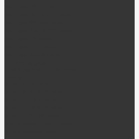
Nine Eagles 228P Pièces
Nine Eagles 260A Solo Pro Pièces
Nine Eagles 280 (100) Pièces
Nine Eagles Bravo SX 320A Pièces
Nine Eagles 328 Pièces
Nine Eagles Draco Pièces
Nine Eagles Bravo III Pièces
Curtis Youngblood Hélico
Curtis Youngblood Rave 700 Pièces
CopterX Hélico
CopterX CX250 Pièces
CopterX CX450 SE V2 Pièces
CopterX CX450Pro Pièces
CopterX CX500 SE V2 Pièces
CopterX CX600 FBL Pièces
Rotor Multipales CopterX + Pièces
CopterX Flybarless pièces