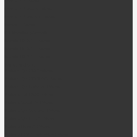
Phantom 2 Pièces
Phantom 2 Vision Pièces
Phantom 2 Vison + Pièces
Inspire 1 Pièces
DJI Nacelles (Gimball)
Nacelle H3-3D + Pièces
Nacelle H4-3D + Pièces
Nacelle H3-2D + Pièces
Walkera drone
Walkera QR X350 pièces
Walkera QR X350PRO Pièces
Walkera QR Ladybird Pièces
Walkera Tali H500 Pièces
Walkera Scout X4 Pièces
Walkera QR Scorpion Pièces
Walkera QR InfraX Pièces
Walkera HotenX Pièces
Walkera FPV / Télémétrie Pièces