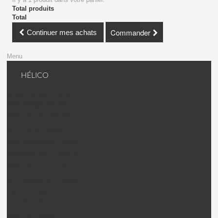
Total produits
Total
Commander
Continuer mes achats
Menu
HÉLICO
KDS Hélico + avion
KDS 450QS Pièces
KDS 450 SD / BD Pièces
KDS 450Q Pièces
KDS 550 Innova Pièces
KDS 600 Innova Pièces
KDS 700 Innova Pièces
KDS Chase 360 Pièces
Gaui Hélico
Gaui X2 Pièces
Gaui X3 Pièces