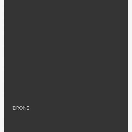
QAV CopterX 250 Pièces
Emax Nighthawk X4/5/6
Mosquito pièces
Walkera Rodeo 150 pièces
Hélices (DAL)
Helices King Kong
Hélices (autres)
Carte de vol
Moteur / ESC
Antenne et Raccord antenne
Accessoires Racer
Lunette/Masque FPV
Emetteur/Caméra FPV
Plaque carbone 3K
Visserie Titane
DRONE
DJI Drone
DJI PIèces