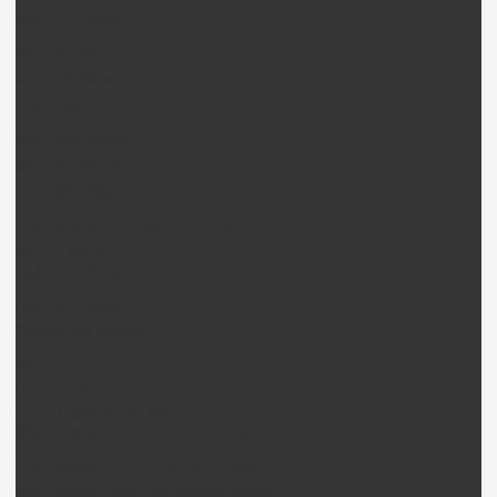
Gaui X4 Pièces
Gaui X5 Pièces
Gaui R5 Pièces
Gaui X4II Pièces
Gaui NX4 Pièces
Gaui X7 Pièces
Gaui NX7 Pièces
Gaui Moteur 2 temps + Pièces
Agile Hélico
Agile 7.2 Pièces
Agile 5.5 Pièces
Chase 360 Pièces
Alees hélico
Alees Pièces
Nine Eagles Hélico
Nine Eagles A270 Solo Pro Pièces
Nine Eagles A319 B-Hawck Pièces
Nine Eagles 210A Solo birotor Pièces