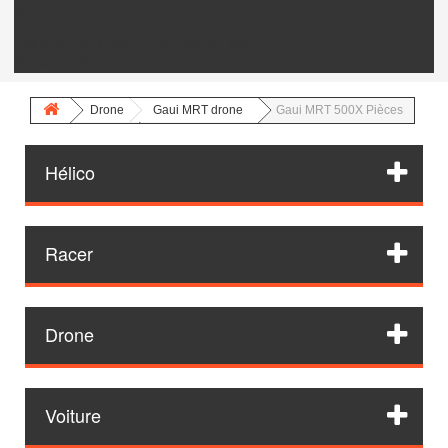
Vis Titane
Frais de port pour l'internationnal
Visserie Titane
Drone
Gaui MRT drone
Gaui MRT 500X Pièces
Hélico
Racer
Drone
Voiture