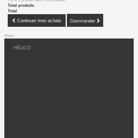
Total produits
Total
Commander
Continuer mes achats
Menu
HÉLICO
KDS Hélico + avion
KDS 450QS Pièces
KDS 450 SD / BD Pièces
KDS 450Q Pièces
KDS 550 Innova Pièces
KDS 600 Innova Pièces
KDS 700 Innova Pièces
KDS Chase 360 Pièces
Gaui Hélico
Gaui X2 Pièces
Gaui X3 Pièces