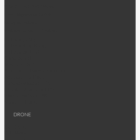
QAV CopterX 250 Pièces
Emax Nighthawk X4/5/6
Mosquito pièces
Walkera Rodeo 150 pièces
Hélices (DAL)
Helices King Kong
Hélices (autres)
Carte de vol
Moteur / ESC
Antenne et Raccord antenne
Accessoires Racer
Lunette/Masque FPV
Emetteur/Caméra FPV
Plaque carbone 3K
Visserie Titane
DRONE
DJI Drone
DJI PIèces