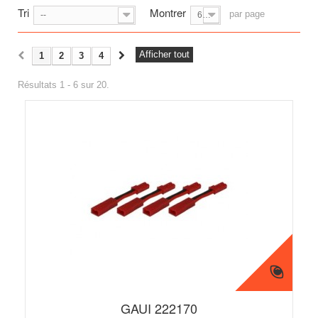
Tri
Montrer
par page
--
6
Afficher tout
1
2
3
4
Résultats 1 - 6 sur 20.
GAUI 222170