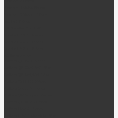
Phantom 2 Pièces
Phantom 2 Vision Pièces
Phantom 2 Vison + Pièces
Inspire 1 Pièces
DJI Nacelles (Gimball)
Nacelle H3-3D + Pièces
Nacelle H4-3D + Pièces
Nacelle H3-2D + Pièces
Walkera drone
Walkera QR X350 pièces
Walkera QR X350PRO Pièces
Walkera QR Ladybird Pièces
Walkera Tali H500 Pièces
Walkera Scout X4 Pièces
Walkera QR Scorpion Pièces
Walkera QR InfraX Pièces
Walkera HotenX Pièces
Walkera FPV / Télémétrie Pièces