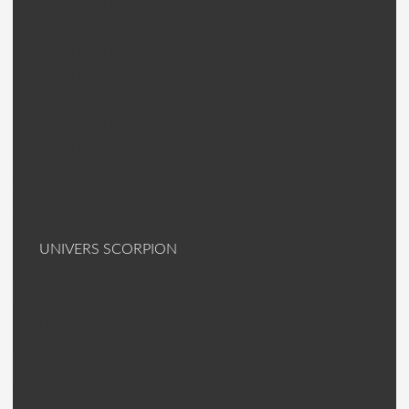
ZD Racing 9006 Pièces
ZD Racing 9104 Pièces
ZD Racing 9106 Pièces
ZD Racing 9102 Pièces
ZD Racing 9055 Pièces
ZD Racing 9048 Pièces
ZD Racing Divers
Free RC Voiture
Free RC F8E-SC et F8E-BX Pièces
Accessoires voiture
UNIVERS SCORPION
Moteur Helico HK
Axes HK Scorpion
C Clip/roulements HK
Contrôleur (ESC)
Moteur Avion A-Série
Moteur Avion S/SII
Axes S/SII + Divers