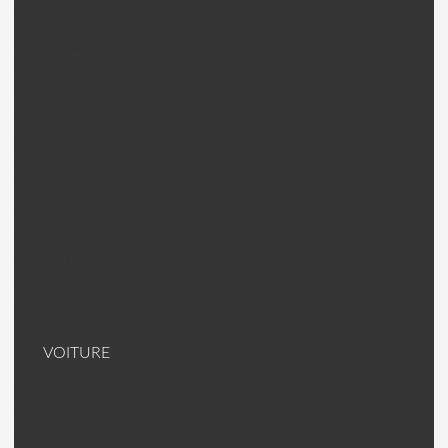
Walkera Pandora Warrior Pièces
Nine Eagles drone
Nine Eagles Galxy Visitor 2 pièces
Nine Eagles Galaxy Visitor 3 Pièces
Nine Egales Galaxy Visitor 6 Pièces
Drone "jouet"
Gaui MRT drone
Gaui MRT 330 X Pièces
Gaui MRT 500X Pièces
Gaui MRT 540H Pièces
Gaui MRT Crane 2 Pièces
Gaui MRT Crane 3 Pièces
Hélices carbone
VOITURE
HSP Voiture
HSP 94063 Top 2 Pièces
HSP 94062 Top 2 Pièces