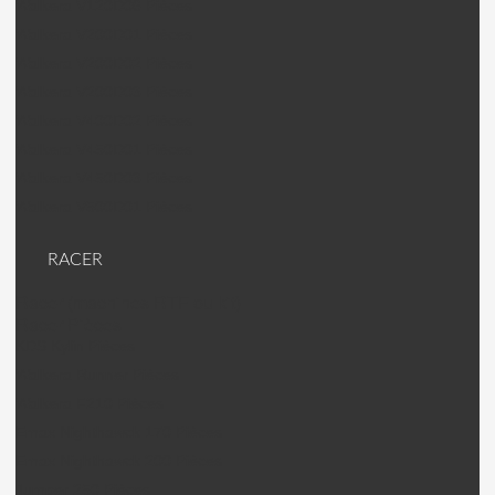
Walkera V120D06 Pièces
Walkera V200D01 Pièces
Walkera V200D02 Pièces
Walkera V200D03 Pièces
Walkera V400D02 Pièces
Walkera V450D01 Pièces
Walkera V450D03 Pièces
Walkera V500D01 Pièces
RACER
Racer (machines RTF ou kit)
Racer Pièces
KDS Kylin Pièces
Walkera Runner Pièces
Walkera F210 Pièces
Emax Nighthawck 170 Pièces
Emax Nighthawck 200 Pièces
Jumper 250 Pièces