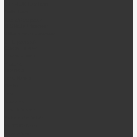
DRY FLUID Lubrifiants
Outils divers
Radio/Récepteur
KDS Radio / récepteur
Walkera radio / Récepteur
Bulle (canopy)
Canopy Heliwow
Canopy Fusuno
Visserie
Tête hexa
Ecrou Nylstop
Circlips
Ecrou
Rondelles
Ecrou à frapper
Vis hexa tête fraisée
Vis STHC (Grub)
Vis cruciforme