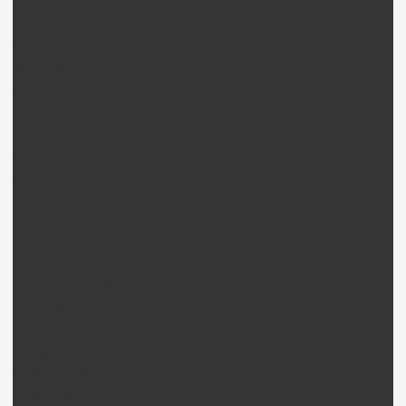
Servo KDS
Servo Gaui
Servo Divers
Système Flybarless
Système FBL Skookum
Système Flybarless Mikado
Système Flybarless CopterX
Fuselage
Fuselage Pièce
Skyrush pièces
Chargeur
Connectique
Câbles / Rallonges
Paraboard
Connecteurs / Testeurs
Outils
Outils Scorpion.
Outils Kylin