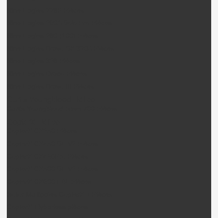
Nine Eagles 228P Pièces
Nine Eagles 260A Solo Pro Pièces
Nine Eagles 280 (100) Pièces
Nine Eagles Bravo SX 320A Pièces
Nine Eagles 328 Pièces
Nine Eagles Draco Pièces
Nine Eagles Bravo III Pièces
Curtis Youngblood Hélico
Curtis Youngblood Rave 700 Pièces
CopterX Hélico
CopterX CX250 Pièces
CopterX CX450 SE V2 Pièces
CopterX CX450Pro Pièces
CopterX CX500 SE V2 Pièces
CopterX CX600 FBL Pièces
Rotor Multipales CopterX + Pièces
CopterX Flybarless pièces