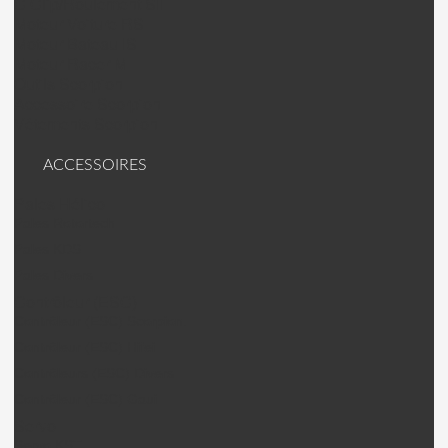
C Clip/Roulement SII
Moteur Voiture RS
Moteur Bateau IS
Moteur Racer M
Outils Scorpion
Accessoire Scorpion
Vêtements Scorpion
ACCESSOIRES
Pales Hélico
Pales Rotortech
Pales KDS
Pales Divers
Contrôleur (ESC)
Contrôleur (ESC) Scorpion.
Contrôleur (ESC) Hifei
Contrôleurs (ESC) Divers
Contrôleur (ESC) Gaui
Servo
Servo KST