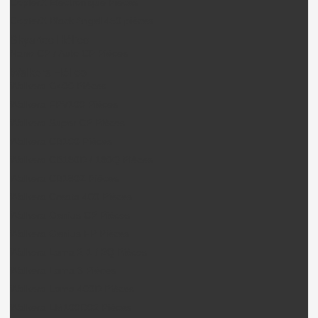
CopterX Electronique Pièces
CopterX Black Angel 450 pièces
Skyartec Hélico
Nano CP / Auto CP Pièces
Walkera Hélico
Walkera G400 Pièces
Walkera FPV100 Pièces
Walkera Super CP Pièces
Walkera CB100 Pièces
Walkera CB180D / 180Q Pièces
Walkera CB180Z Pièces
Walkera Creata 400 Pièces
Walkera Genius CP Pièces
Walkera Genius FP Pièces
Walkera Lama 2-1 / 2Q Pièces
Walkera Lama 3 Pièces
Walkera Lama 400D Pièces
Walkera LM100D02 Pièces