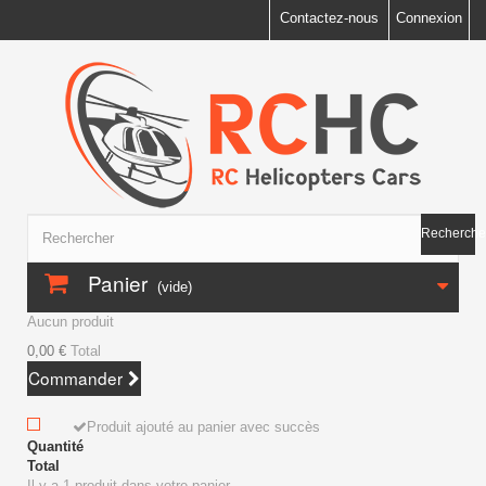
Contactez-nous
Connexion
Recherche
Panier
(vide)
Aucun produit
0,00 €
Total
Commander
Produit ajouté au panier avec succès
Quantité
Total
Il y a 1 produit dans votre panier.