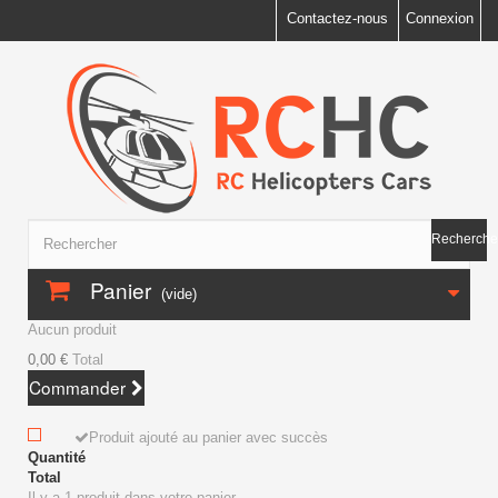
Contactez-nous
Connexion
Recherche
Panier
(vide)
Aucun produit
0,00 €
Total
Commander
Produit ajouté au panier avec succès
Quantité
Total
Il y a 1 produit dans votre panier.