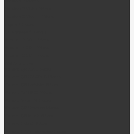
Phantom 2 Pièces
Phantom 2 Vision Pièces
Phantom 2 Vison + Pièces
Inspire 1 Pièces
DJI Nacelles (Gimball)
Nacelle H3-3D + Pièces
Nacelle H4-3D + Pièces
Nacelle H3-2D + Pièces
Walkera drone
Walkera QR X350 pièces
Walkera QR X350PRO Pièces
Walkera QR Ladybird Pièces
Walkera Tali H500 Pièces
Walkera Scout X4 Pièces
Walkera QR Scorpion Pièces
Walkera QR InfraX Pièces
Walkera HotenX Pièces
Walkera FPV / Télémétrie Pièces