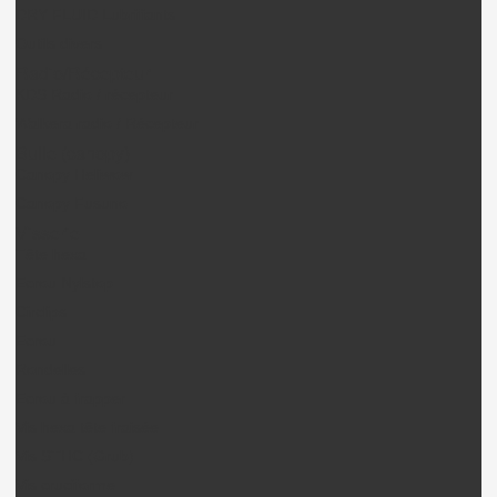
DRY FLUID Lubrifiants
Outils divers
Radio/Récepteur
KDS Radio / récepteur
Walkera radio / Récepteur
Bulle (canopy)
Canopy Heliwow
Canopy Fusuno
Visserie
Tête hexa
Ecrou Nylstop
Circlips
Ecrou
Rondelles
Ecrou à frapper
Vis hexa tête fraisée
Vis STHC (Grub)
Vis cruciforme