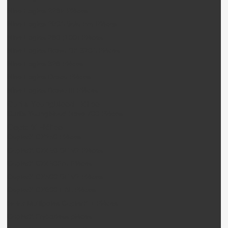
Nine Eagles 228P Pièces
Nine Eagles 260A Solo Pro Pièces
Nine Eagles 280 (100) Pièces
Nine Eagles Bravo SX 320A Pièces
Nine Eagles 328 Pièces
Nine Eagles Draco Pièces
Nine Eagles Bravo III Pièces
Curtis Youngblood Hélico
Curtis Youngblood Rave 700 Pièces
CopterX Hélico
CopterX CX250 Pièces
CopterX CX450 SE V2 Pièces
CopterX CX450Pro Pièces
CopterX CX500 SE V2 Pièces
CopterX CX600 FBL Pièces
Rotor Multipales CopterX + Pièces
CopterX Flybarless pièces