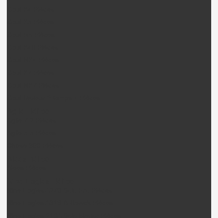
Gaui X4 Pièces
Gaui X5 Pièces
Gaui R5 Pièces
Gaui X4II Pièces
Gaui NX4 Pièces
Gaui X7 Pièces
Gaui NX7 Pièces
Gaui Moteur 2 temps + Pièces
Agile Hélico
Agile 7.2 Pièces
Agile 5.5 Pièces
Chase 360 Pièces
Alees hélico
Alees Pièces
Nine Eagles Hélico
Nine Eagles A270 Solo Pro Pièces
Nine Eagles A319 B-Hawck Pièces
Nine Eagles 210A Solo birotor Pièces