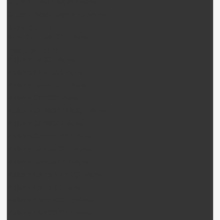
CopterX Electronique Pièces
CopterX Black Angel 450 pièces
Skyartec Hélico
Nano CP / Auto CP Pièces
Walkera Hélico
Walkera G400 Pièces
Walkera FPV100 Pièces
Walkera Super CP Pièces
Walkera CB100 Pièces
Walkera CB180D / 180Q Pièces
Walkera CB180Z Pièces
Walkera Creata 400 Pièces
Walkera Genius CP Pièces
Walkera Genius FP Pièces
Walkera Lama 2-1 / 2Q Pièces
Walkera Lama 3 Pièces
Walkera Lama 400D Pièces
Walkera LM100D02 Pièces