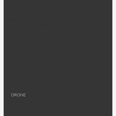
QAV CopterX 250 Pièces
Emax Nighthawk X4/5/6
Mosquito pièces
Walkera Rodeo 150 pièces
Hélices (DAL)
Helices King Kong
Hélices (autres)
Carte de vol
Moteur / ESC
Antenne et Raccord antenne
Accessoires Racer
Lunette/Masque FPV
Emetteur/Caméra FPV
Plaque carbone 3K
Visserie Titane
DRONE
DJI Drone
DJI PIèces