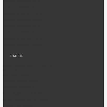
Walkera V120D06 Pièces
Walkera V200D01 Pièces
Walkera V200D02 Pièces
Walkera V200D03 Pièces
Walkera V400D02 Pièces
Walkera V450D01 Pièces
Walkera V450D03 Pièces
Walkera V500D01 Pièces
RACER
Racer (machines RTF ou kit)
Racer Pièces
KDS Kylin Pièces
Walkera Runner Pièces
Walkera F210 Pièces
Emax Nighthawck 170 Pièces
Emax Nighthawck 200 Pièces
Jumper 250 Pièces