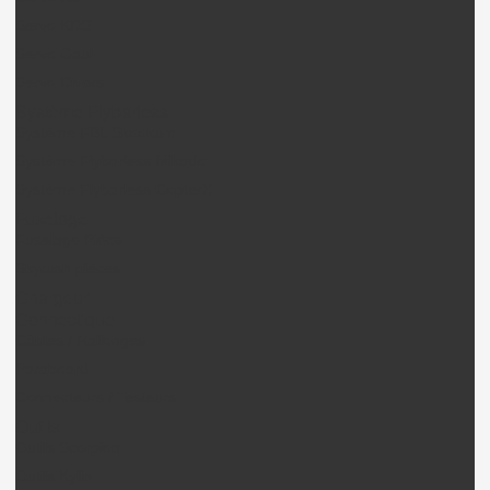
Servo KDS
Servo Gaui
Servo Divers
Système Flybarless
Système FBL Skookum
Système Flybarless Mikado
Système Flybarless CopterX
Fuselage
Fuselage Pièce
Skyrush pièces
Chargeur
Connectique
Câbles / Rallonges
Paraboard
Connecteurs / Testeurs
Outils
Outils Scorpion.
Outils Kylin