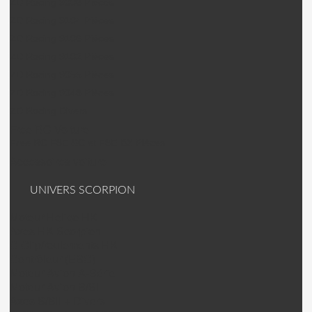
ZD Racing 9006 Pièces
ZD Racing 9104 Pièces
ZD Racing 9106 Pièces
ZD Racing 9102 Pièces
ZD Racing 9055 Pièces
ZD Racing 9048 Pièces
ZD Racing Divers
Free RC Voiture
Free RC F8E-SC et F8E-BX Pièces
Accessoires voiture
UNIVERS SCORPION
Moteur Helico HK
Axes HK Scorpion
C Clip/roulements HK
Contrôleur (ESC)
Moteur Avion A-Série
Moteur Avion S/SII
Axes S/SII + Divers