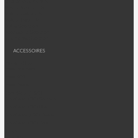
C Clip/Roulement SII
Moteur Voiture RS
Moteur Bateau IS
Moteur Racer M
Outils Scorpion
Accessoire Scorpion
Vêtements Scorpion
ACCESSOIRES
Pales Hélico
Pales Rotortech
Pales KDS
Pales Divers
Contrôleur (ESC)
Contrôleur (ESC) Scorpion.
Contrôleur (ESC) Hifei
Contrôleurs (ESC) Divers
Contrôleur (ESC) Gaui
Servo
Servo KST