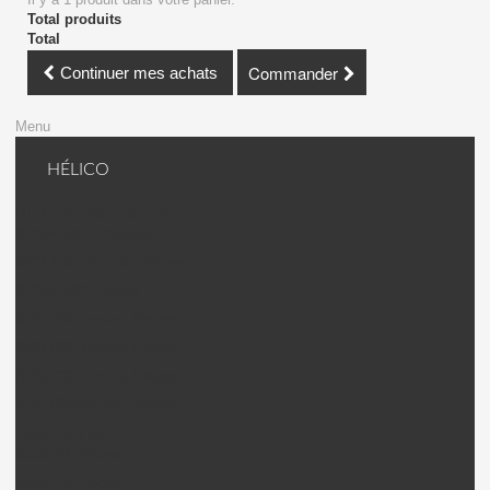
Total produits
Total
Commander
Continuer mes achats
Menu
HÉLICO
KDS Hélico + avion
KDS 450QS Pièces
KDS 450 SD / BD Pièces
KDS 450Q Pièces
KDS 550 Innova Pièces
KDS 600 Innova Pièces
KDS 700 Innova Pièces
KDS Chase 360 Pièces
Gaui Hélico
Gaui X2 Pièces
Gaui X3 Pièces