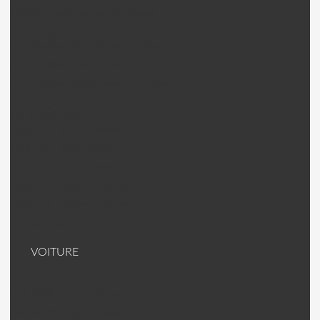
Walkera Pandora Warrior Pièces
Nine Eagles drone
Nine Eagles Galxy Visitor 2 pièces
Nine Eagles Galaxy Visitor 3 Pièces
Nine Egales Galaxy Visitor 6 Pièces
Drone "jouet"
Gaui MRT drone
Gaui MRT 330 X Pièces
Gaui MRT 500X Pièces
Gaui MRT 540H Pièces
Gaui MRT Crane 2 Pièces
Gaui MRT Crane 3 Pièces
Hélices carbone
VOITURE
HSP Voiture
HSP 94063 Top 2 Pièces
HSP 94062 Top 2 Pièces