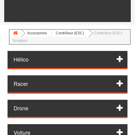
Vis Titane
Frais de port pour l'internationnal
Visserie Titane
Accessoires
Contrôleur (ESC)
Contrôleur (ESC)
Scorpion.
Hélico
Racer
Drone
Voiture