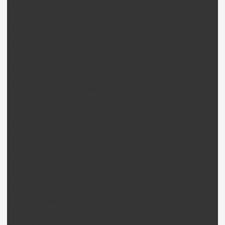
Nine Eagles 228P Pièces
Nine Eagles 260A Solo Pro Pièces
Nine Eagles 280 (100) Pièces
Nine Eagles Bravo SX 320A Pièces
Nine Eagles 328 Pièces
Nine Eagles Draco Pièces
Nine Eagles Bravo III Pièces
Curtis Youngblood Hélico
Curtis Youngblood Rave 700 Pièces
CopterX Hélico
CopterX CX250 Pièces
CopterX CX450 SE V2 Pièces
CopterX CX450Pro Pièces
CopterX CX500 SE V2 Pièces
CopterX CX600 FBL Pièces
Rotor Multipales CopterX + Pièces
CopterX Flybarless pièces