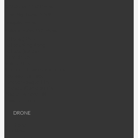
QAV CopterX 250 Pièces
Emax Nighthawk X4/5/6
Mosquito pièces
Walkera Rodeo 150 pièces
Hélices (DAL)
Helices King Kong
Hélices (autres)
Carte de vol
Moteur / ESC
Antenne et Raccord antenne
Accessoires Racer
Lunette/Masque FPV
Emetteur/Caméra FPV
Plaque carbone 3K
Visserie Titane
DRONE
DJI Drone
DJI PIèces