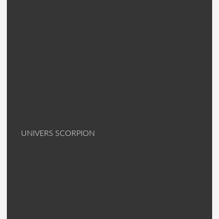
ZD Racing 9006 Pièces
ZD Racing 9104 Pièces
ZD Racing 9106 Pièces
ZD Racing 9102 Pièces
ZD Racing 9055 Pièces
ZD Racing 9048 Pièces
ZD Racing Divers
Free RC Voiture
Free RC F8E-SC et F8E-BX Pièces
Accessoires voiture
UNIVERS SCORPION
Moteur Helico HK
Axes HK Scorpion
C Clip/roulements HK
Contrôleur (ESC)
Moteur Avion A-Série
Moteur Avion S/SII
Axes S/SII + Divers