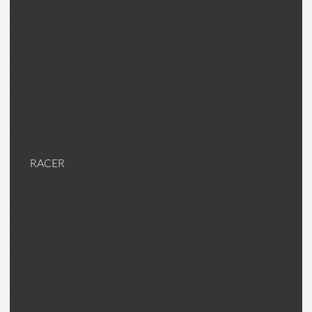
Walkera V120D06 Pièces
Walkera V200D01 Pièces
Walkera V200D02 Pièces
Walkera V200D03 Pièces
Walkera V400D02 Pièces
Walkera V450D01 Pièces
Walkera V450D03 Pièces
Walkera V500D01 Pièces
RACER
Racer (machines RTF ou kit)
Racer Pièces
KDS Kylin Pièces
Walkera Runner Pièces
Walkera F210 Pièces
Emax Nighthawck 170 Pièces
Emax Nighthawck 200 Pièces
Jumper 250 Pièces