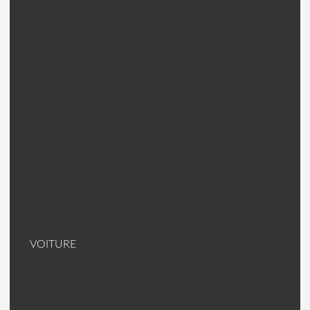
Walkera Pandora Warrior Pièces
Nine Eagles drone
Nine Eagles Galxy Visitor 2 pièces
Nine Eagles Galaxy Visitor 3 Pièces
Nine Egales Galaxy Visitor 6 Pièces
Drone "jouet"
Gaui MRT drone
Gaui MRT 330 X Pièces
Gaui MRT 500X Pièces
Gaui MRT 540H Pièces
Gaui MRT Crane 2 Pièces
Gaui MRT Crane 3 Pièces
Hélices carbone
VOITURE
HSP Voiture
HSP 94063 Top 2 Pièces
HSP 94062 Top 2 Pièces