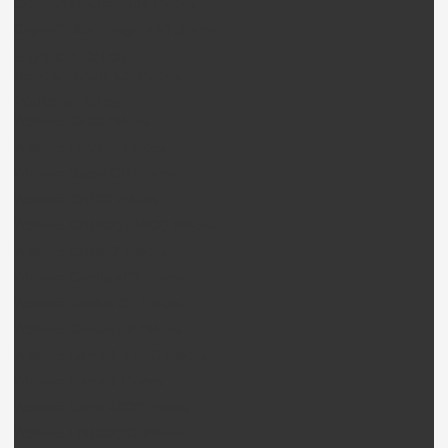
CopterX Electronique Pièces
CopterX Black Angel 450 pièces
Skyartec Hélico
Nano CP / Auto CP Pièces
Walkera Hélico
Walkera G400 Pièces
Walkera FPV100 Pièces
Walkera Super CP Pièces
Walkera CB100 Pièces
Walkera CB180D / 180Q Pièces
Walkera CB180Z Pièces
Walkera Creata 400 Pièces
Walkera Genius CP Pièces
Walkera Genius FP Pièces
Walkera Lama 2-1 / 2Q Pièces
Walkera Lama 3 Pièces
Walkera Lama 400D Pièces
Walkera LM100D02 Pièces