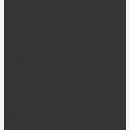
Servo KDS
Servo Gaui
Servo Divers
Système Flybarless
Système FBL Skookum
Système Flybarless Mikado
Système Flybarless CopterX
Fuselage
Fuselage Pièce
Skyrush pièces
Chargeur
Connectique
Câbles / Rallonges
Paraboard
Connecteurs / Testeurs
Outils
Outils Scorpion.
Outils Kylin