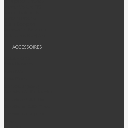
C Clip/Roulement SII
Moteur Voiture RS
Moteur Bateau IS
Moteur Racer M
Outils Scorpion
Accessoire Scorpion
Vêtements Scorpion
ACCESSOIRES
Pales Hélico
Pales Rotortech
Pales KDS
Pales Divers
Contrôleur (ESC)
Contrôleur (ESC) Scorpion.
Contrôleur (ESC) Hifei
Contrôleurs (ESC) Divers
Contrôleur (ESC) Gaui
Servo
Servo KST