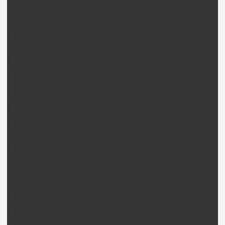
DRY FLUID Lubrifiants
Outils divers
Radio/Récepteur
KDS Radio / récepteur
Walkera radio / Récepteur
Bulle (canopy)
Canopy Heliwow
Canopy Fusuno
Visserie
Tête hexa
Ecrou Nylstop
Circlips
Ecrou
Rondelles
Ecrou à frapper
Vis hexa tête fraisée
Vis STHC (Grub)
Vis cruciforme