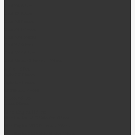
Gaui X4 Pièces
Gaui X5 Pièces
Gaui R5 Pièces
Gaui X4II Pièces
Gaui NX4 Pièces
Gaui X7 Pièces
Gaui NX7 Pièces
Gaui Moteur 2 temps + Pièces
Agile Hélico
Agile 7.2 Pièces
Agile 5.5 Pièces
Chase 360 Pièces
Alees hélico
Alees Pièces
Nine Eagles Hélico
Nine Eagles A270 Solo Pro Pièces
Nine Eagles A319 B-Hawck Pièces
Nine Eagles 210A Solo birotor Pièces