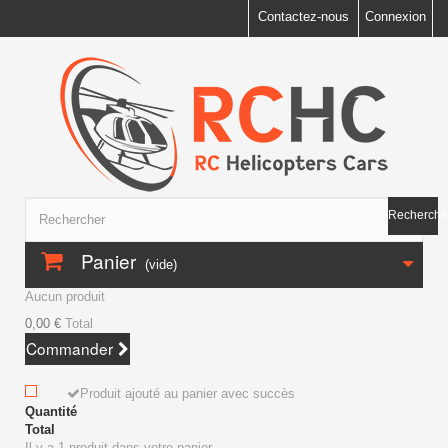
Contactez-nous
Connexion
Recherche
Panier
(vide)
Aucun produit
0,00 €
Total
Commander
Produit ajouté au panier avec succès
Quantité
Total
Il y a 1 produit dans votre panier.