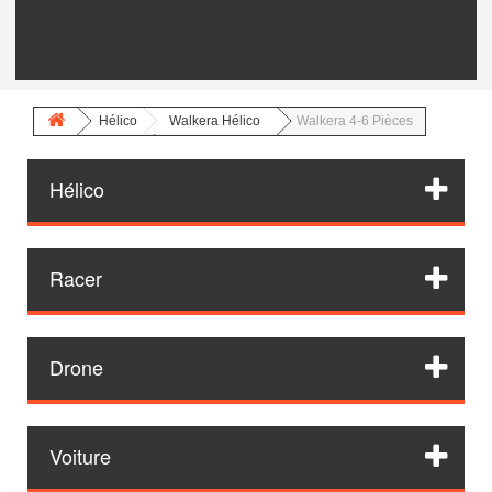
Vis Titane
Frais de port pour l'internationnal
Visserie Titane
Hélico
Walkera Hélico
Walkera 4-6 Pièces
Hélico
Racer
Drone
Voiture