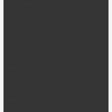
Phantom 2 Pièces
Phantom 2 Vision Pièces
Phantom 2 Vison + Pièces
Inspire 1 Pièces
DJI Nacelles (Gimball)
Nacelle H3-3D + Pièces
Nacelle H4-3D + Pièces
Nacelle H3-2D + Pièces
Walkera drone
Walkera QR X350 pièces
Walkera QR X350PRO Pièces
Walkera QR Ladybird Pièces
Walkera Tali H500 Pièces
Walkera Scout X4 Pièces
Walkera QR Scorpion Pièces
Walkera QR InfraX Pièces
Walkera HotenX Pièces
Walkera FPV / Télémétrie Pièces