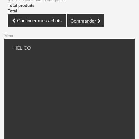
Total produits
Total
Commander
Continuer mes achats
Menu
HÉLICO
KDS Hélico + avion
KDS 450QS Pièces
KDS 450 SD / BD Pièces
KDS 450Q Pièces
KDS 550 Innova Pièces
KDS 600 Innova Pièces
KDS 700 Innova Pièces
KDS Chase 360 Pièces
Gaui Hélico
Gaui X2 Pièces
Gaui X3 Pièces