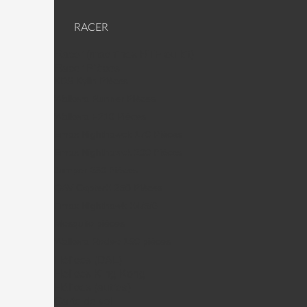
RACER
Racer (machines RTF ou kit)
Racer Pièces
KDS Kylin Pièces
Walkera Runner Pièces
Walkera F210 Pièces
Emax Nighthawck 170 Pièces
Emax Nighthawck 200 Pièces
Jumper 250 Pièces
QAV CopterX 250 Pièces
Emax Nighthawk X4/5/6
Mosquito pièces
Walkera Rodeo 150 pièces
Hélices (DAL)
Helices King Kong
Hélices (autres)
Carte de vol