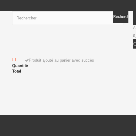
Rechercher
A
0
Produit ajouté au panier avec succès
Quantité
Total