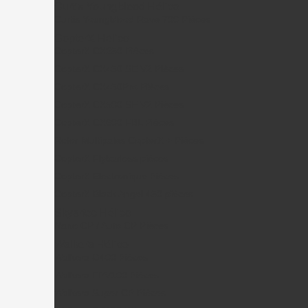
Curtis Youngblood Hélico
Curtis Youngblood Rave 700 Pièces
CopterX Hélico
CopterX CX250 Pièces
CopterX CX450 SE V2 Pièces
CopterX CX450Pro Pièces
CopterX CX500 SE V2 Pièces
CopterX CX600 FBL Pièces
Rotor Multipales CopterX + Pièces
CopterX Flybarless pièces
CopterX Electronique Pièces
CopterX Black Angel 450 pièces
Skyartec Hélico
Nano CP / Auto CP Pièces
Walkera Hélico
Walkera G400 Pièces
Walkera FPV100 Pièces
Walkera Super CP Pièces