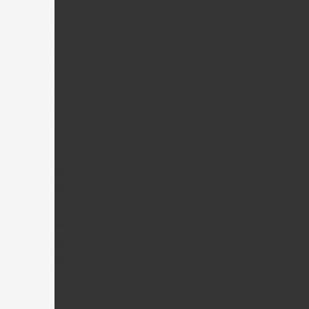
Gaui Moteur 2 temps + Pièces
Agile Hélico
Agile 7.2 Pièces
Agile 5.5 Pièces
Chase 360 Pièces
Alees hélico
Alees Pièces
Nine Eagles Hélico
Nine Eagles A270 Solo Pro Pièces
Nine Eagles A319 B-Hawck Pièces
Nine Eagles 210A Solo birotor Pièces
Nine Eagles 228P Pièces
Nine Eagles 260A Solo Pro Pièces
Nine Eagles 280 (100) Pièces
Nine Eagles Bravo SX 320A Pièces
Nine Eagles 328 Pièces
Nine Eagles Draco Pièces
Nine Eagles Bravo III Pièces