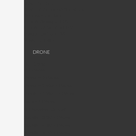
Moteur / ESC
Antenne et Raccord antenne
Accessoires Racer
Lunette/Masque FPV
Emetteur/Caméra FPV
Plaque carbone 3K
Visserie Titane
DRONE
DJI Drone
DJI PIèces
Phantom 2 Pièces
Phantom 2 Vision Pièces
Phantom 2 Vison + Pièces
Inspire 1 Pièces
DJI Nacelles (Gimball)
Nacelle H3-3D + Pièces
Nacelle H4-3D + Pièces
Nacelle H3-2D + Pièces