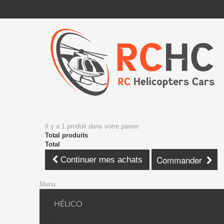
Il y a 1 produit dans votre panier.
Total produits
Total
Commander
Continuer mes achats
Menu
HÉLICO
KDS Hélico + avion