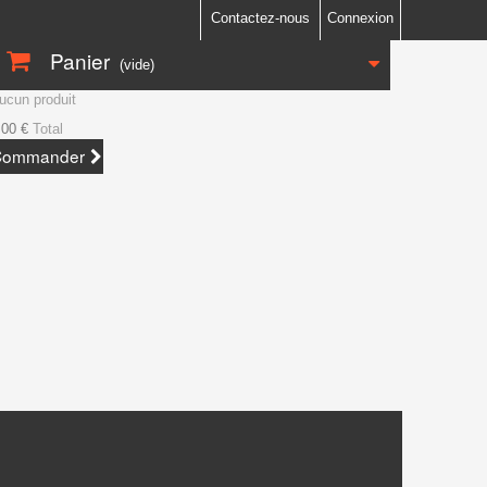
Contactez-nous
Connexion
Panier
(vide)
ucun produit
,00 €
Total
Commander