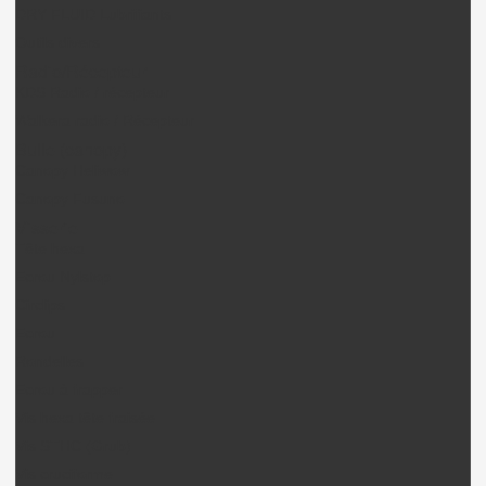
DRY FLUID Lubrifiants
Outils divers
Radio/Récepteur
KDS Radio / récepteur
Walkera radio / Récepteur
Bulle (canopy)
Canopy Heliwow
Canopy Fusuno
Visserie
Tête hexa
Ecrou Nylstop
Circlips
Ecrou
Rondelles
Ecrou à frapper
Vis hexa tête fraisée
Vis STHC (Grub)
Vis cruciforme