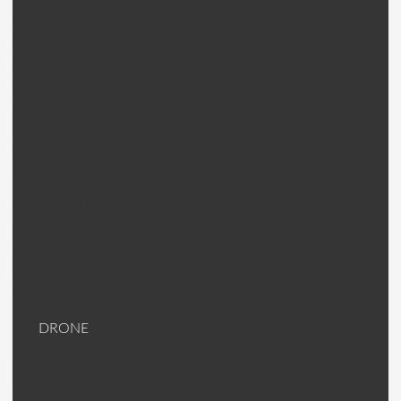
QAV CopterX 250 Pièces
Emax Nighthawk X4/5/6
Mosquito pièces
Walkera Rodeo 150 pièces
Hélices (DAL)
Helices King Kong
Hélices (autres)
Carte de vol
Moteur / ESC
Antenne et Raccord antenne
Accessoires Racer
Lunette/Masque FPV
Emetteur/Caméra FPV
Plaque carbone 3K
Visserie Titane
DRONE
DJI Drone
DJI PIèces