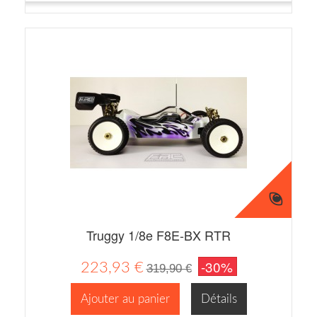
Truggy 1/8e F8E-BX RTR
-30%
223,93 €
319,90 €
Ajouter au panier
Détails