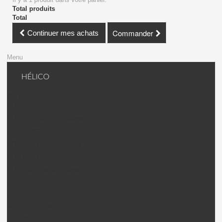
Total produits
Total
Commander
Continuer mes achats
Menu
HÉLICO
KDS Hélico + avion
KDS 450QS Pièces
KDS 450 SD / BD Pièces
KDS 450Q Pièces
KDS 550 Innova Pièces
KDS 600 Innova Pièces
KDS 700 Innova Pièces
KDS Chase 360 Pièces
Gaui Hélico
Gaui X2 Pièces
Gaui X3 Pièces