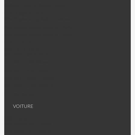
Walkera Pandora Warrior Pièces
Nine Eagles drone
Nine Eagles Galxy Visitor 2 pièces
Nine Eagles Galaxy Visitor 3 Pièces
Nine Egales Galaxy Visitor 6 Pièces
Drone "jouet"
Gaui MRT drone
Gaui MRT 330 X Pièces
Gaui MRT 500X Pièces
Gaui MRT 540H Pièces
Gaui MRT Crane 2 Pièces
Gaui MRT Crane 3 Pièces
Hélices carbone
VOITURE
HSP Voiture
HSP 94063 Top 2 Pièces
HSP 94062 Top 2 Pièces