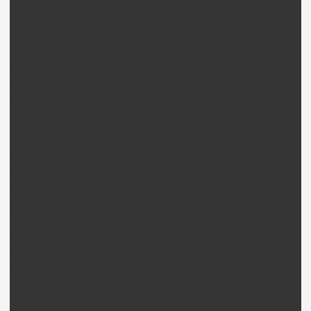
Gaui X4 Pièces
Gaui X5 Pièces
Gaui R5 Pièces
Gaui X4II Pièces
Gaui NX4 Pièces
Gaui X7 Pièces
Gaui NX7 Pièces
Gaui Moteur 2 temps + Pièces
Agile Hélico
Agile 7.2 Pièces
Agile 5.5 Pièces
Chase 360 Pièces
Alees hélico
Alees Pièces
Nine Eagles Hélico
Nine Eagles A270 Solo Pro Pièces
Nine Eagles A319 B-Hawck Pièces
Nine Eagles 210A Solo birotor Pièces