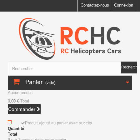
Contactez-nous
Connexion
Recherche
Panier
(vide)
Aucun produit
0,00 €
Total
Commander
Produit ajouté au panier avec succès
Quantité
Total
Il y a 1 produit dans votre panier.