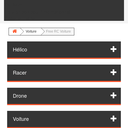
Vis Titane
Frais de port pour l'internationnal
Visserie Titane
Voiture
Free RC Voiture
Hélico
Racer
Drone
Voiture