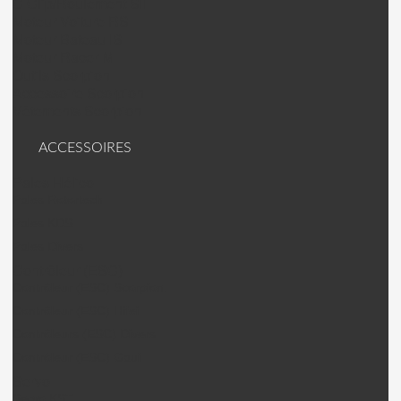
C Clip/Roulement SII
Moteur Voiture RS
Moteur Bateau IS
Moteur Racer M
Outils Scorpion
Accessoire Scorpion
Vêtements Scorpion
ACCESSOIRES
Pales Hélico
Pales Rotortech
Pales KDS
Pales Divers
Contrôleur (ESC)
Contrôleur (ESC) Scorpion.
Contrôleur (ESC) Hifei
Contrôleurs (ESC) Divers
Contrôleur (ESC) Gaui
Servo
Servo KST