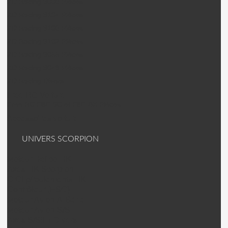
ZD Racing 9006 Pièces
ZD Racing 9104 Pièces
ZD Racing 9106 Pièces
ZD Racing 9102 Pièces
ZD Racing 9055 Pièces
ZD Racing 9048 Pièces
ZD Racing Divers
Free RC Voiture
Free RC F8E-SC et F8E-BX Pièces
Accessoires voiture
UNIVERS SCORPION
Moteur Helico HK
Axes HK Scorpion
C Clip/roulements HK
Contrôleur (ESC)
Moteur Avion A-Série
Moteur Avion S/SII
Axes S/SII + Divers