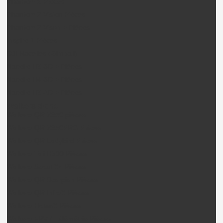
Phantom 2 Pièces
Phantom 2 Vision Pièces
Phantom 2 Vison + Pièces
Inspire 1 Pièces
DJI Nacelles (Gimball)
Nacelle H3-3D + Pièces
Nacelle H4-3D + Pièces
Nacelle H3-2D + Pièces
Walkera drone
Walkera QR X350 pièces
Walkera QR X350PRO Pièces
Walkera QR Ladybird Pièces
Walkera Tali H500 Pièces
Walkera Scout X4 Pièces
Walkera QR Scorpion Pièces
Walkera QR InfraX Pièces
Walkera HotenX Pièces
Walkera FPV / Télémétrie Pièces