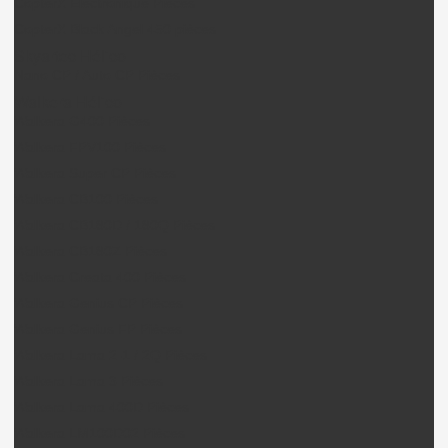
CopterX Electronique Pièces
CopterX Black Angel 450 pièces
Skyartec Hélico
Nano CP / Auto CP Pièces
Walkera Hélico
Walkera G400 Pièces
Walkera FPV100 Pièces
Walkera Super CP Pièces
Walkera CB100 Pièces
Walkera CB180D / 180Q Pièces
Walkera CB180Z Pièces
Walkera Creata 400 Pièces
Walkera Genius CP Pièces
Walkera Genius FP Pièces
Walkera Lama 2-1 / 2Q Pièces
Walkera Lama 3 Pièces
Walkera Lama 400D Pièces
Walkera LM100D02 Pièces