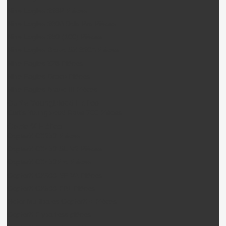
Nine Eagles 228P Pièces
Nine Eagles 260A Solo Pro Pièces
Nine Eagles 280 (100) Pièces
Nine Eagles Bravo SX 320A Pièces
Nine Eagles 328 Pièces
Nine Eagles Draco Pièces
Nine Eagles Bravo III Pièces
Curtis Youngblood Hélico
Curtis Youngblood Rave 700 Pièces
CopterX Hélico
CopterX CX250 Pièces
CopterX CX450 SE V2 Pièces
CopterX CX450Pro Pièces
CopterX CX500 SE V2 Pièces
CopterX CX600 FBL Pièces
Rotor Multipales CopterX + Pièces
CopterX Flybarless pièces