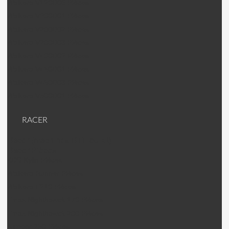
Walkera V120D06 Pièces
Walkera V200D01 Pièces
Walkera V200D02 Pièces
Walkera V200D03 Pièces
Walkera V400D02 Pièces
Walkera V450D01 Pièces
Walkera V450D03 Pièces
Walkera V500D01 Pièces
RACER
Racer (machines RTF ou kit)
Racer Pièces
KDS Kylin Pièces
Walkera Runner Pièces
Walkera F210 Pièces
Emax Nighthawck 170 Pièces
Emax Nighthawck 200 Pièces
Jumper 250 Pièces