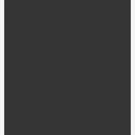
Servo KDS
Servo Gaui
Servo Divers
Système Flybarless
Système FBL Skookum
Système Flybarless Mikado
Système Flybarless CopterX
Fuselage
Fuselage Pièce
Skyrush pièces
Chargeur
Connectique
Câbles / Rallonges
Paraboard
Connecteurs / Testeurs
Outils
Outils Scorpion.
Outils Kylin