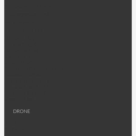
QAV CopterX 250 Pièces
Emax Nighthawk X4/5/6
Mosquito pièces
Walkera Rodeo 150 pièces
Hélices (DAL)
Helices King Kong
Hélices (autres)
Carte de vol
Moteur / ESC
Antenne et Raccord antenne
Accessoires Racer
Lunette/Masque FPV
Emetteur/Caméra FPV
Plaque carbone 3K
Visserie Titane
DRONE
DJI Drone
DJI PIèces