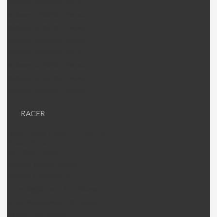
Walkera V120D06 Pièces
Walkera V200D01 Pièces
Walkera V200D02 Pièces
Walkera V200D03 Pièces
Walkera V400D02 Pièces
Walkera V450D01 Pièces
Walkera V450D03 Pièces
Walkera V500D01 Pièces
RACER
Racer (machines RTF ou kit)
Racer Pièces
KDS Kylin Pièces
Walkera Runner Pièces
Walkera F210 Pièces
Emax Nighthawck 170 Pièces
Emax Nighthawck 200 Pièces
Jumper 250 Pièces