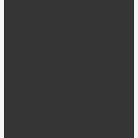
Gaui X4 Pièces
Gaui X5 Pièces
Gaui R5 Pièces
Gaui X4II Pièces
Gaui NX4 Pièces
Gaui X7 Pièces
Gaui NX7 Pièces
Gaui Moteur 2 temps + Pièces
Agile Hélico
Agile 7.2 Pièces
Agile 5.5 Pièces
Chase 360 Pièces
Alees hélico
Alees Pièces
Nine Eagles Hélico
Nine Eagles A270 Solo Pro Pièces
Nine Eagles A319 B-Hawck Pièces
Nine Eagles 210A Solo birotor Pièces