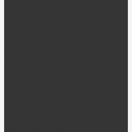
Phantom 2 Pièces
Phantom 2 Vision Pièces
Phantom 2 Vison + Pièces
Inspire 1 Pièces
DJI Nacelles (Gimball)
Nacelle H3-3D + Pièces
Nacelle H4-3D + Pièces
Nacelle H3-2D + Pièces
Walkera drone
Walkera QR X350 pièces
Walkera QR X350PRO Pièces
Walkera QR Ladybird Pièces
Walkera Tali H500 Pièces
Walkera Scout X4 Pièces
Walkera QR Scorpion Pièces
Walkera QR InfraX Pièces
Walkera HotenX Pièces
Walkera FPV / Télémétrie Pièces