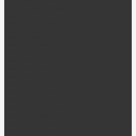
CopterX Electronique Pièces
CopterX Black Angel 450 pièces
Skyartec Hélico
Nano CP / Auto CP Pièces
Walkera Hélico
Walkera G400 Pièces
Walkera FPV100 Pièces
Walkera Super CP Pièces
Walkera CB100 Pièces
Walkera CB180D / 180Q Pièces
Walkera CB180Z Pièces
Walkera Creata 400 Pièces
Walkera Genius CP Pièces
Walkera Genius FP Pièces
Walkera Lama 2-1 / 2Q Pièces
Walkera Lama 3 Pièces
Walkera Lama 400D Pièces
Walkera LM100D02 Pièces