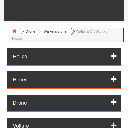
Vis Titane
Frais de port pour l'internationnal
Visserie Titane
Drone
Walkera drone
Walkera QR Scorpion
Pièces
Hélico
Racer
Drone
Voiture