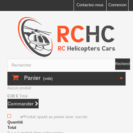
Contactez-nous
Connexion
Recherche
Panier
(vide)
Aucun produit
0,00 €
Total
Commander
Produit ajouté au panier avec succès
Quantité
Total
Il y a 1 produit dans votre panier.