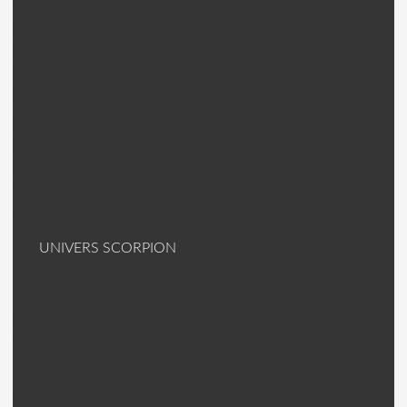
ZD Racing 9006 Pièces
ZD Racing 9104 Pièces
ZD Racing 9106 Pièces
ZD Racing 9102 Pièces
ZD Racing 9055 Pièces
ZD Racing 9048 Pièces
ZD Racing Divers
Free RC Voiture
Free RC F8E-SC et F8E-BX Pièces
Accessoires voiture
UNIVERS SCORPION
Moteur Helico HK
Axes HK Scorpion
C Clip/roulements HK
Contrôleur (ESC)
Moteur Avion A-Série
Moteur Avion S/SII
Axes S/SII + Divers