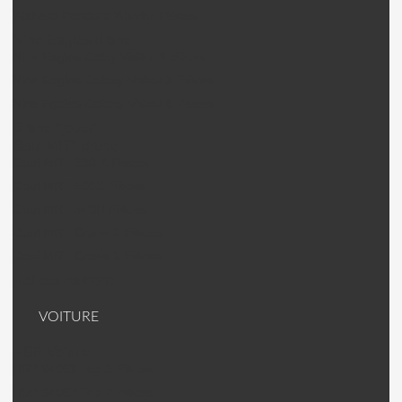
Walkera Pandora Warrior Pièces
Nine Eagles drone
Nine Eagles Galxy Visitor 2 pièces
Nine Eagles Galaxy Visitor 3 Pièces
Nine Egales Galaxy Visitor 6 Pièces
Drone "jouet"
Gaui MRT drone
Gaui MRT 330 X Pièces
Gaui MRT 500X Pièces
Gaui MRT 540H Pièces
Gaui MRT Crane 2 Pièces
Gaui MRT Crane 3 Pièces
Hélices carbone
VOITURE
HSP Voiture
HSP 94063 Top 2 Pièces
HSP 94062 Top 2 Pièces