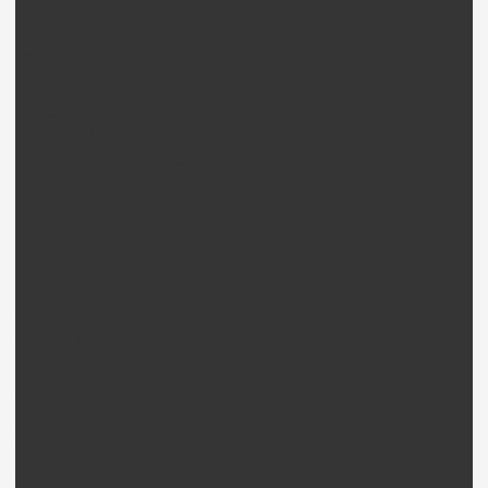
Servo KDS
Servo Gaui
Servo Divers
Système Flybarless
Système FBL Skookum
Système Flybarless Mikado
Système Flybarless CopterX
Fuselage
Fuselage Pièce
Skyrush pièces
Chargeur
Connectique
Câbles / Rallonges
Paraboard
Connecteurs / Testeurs
Outils
Outils Scorpion.
Outils Kylin