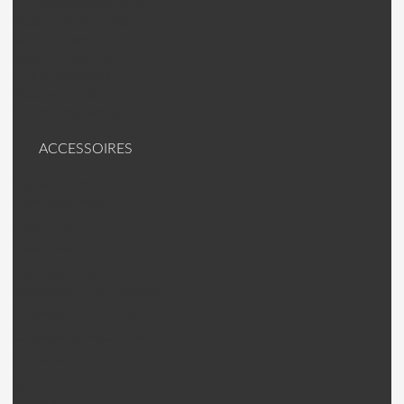
C Clip/Roulement SII
Moteur Voiture RS
Moteur Bateau IS
Moteur Racer M
Outils Scorpion
Accessoire Scorpion
Vêtements Scorpion
ACCESSOIRES
Pales Hélico
Pales Rotortech
Pales KDS
Pales Divers
Contrôleur (ESC)
Contrôleur (ESC) Scorpion.
Contrôleur (ESC) Hifei
Contrôleurs (ESC) Divers
Contrôleur (ESC) Gaui
Servo
Servo KST