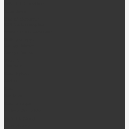
DRY FLUID Lubrifiants
Outils divers
Radio/Récepteur
KDS Radio / récepteur
Walkera radio / Récepteur
Bulle (canopy)
Canopy Heliwow
Canopy Fusuno
Visserie
Tête hexa
Ecrou Nylstop
Circlips
Ecrou
Rondelles
Ecrou à frapper
Vis hexa tête fraisée
Vis STHC (Grub)
Vis cruciforme