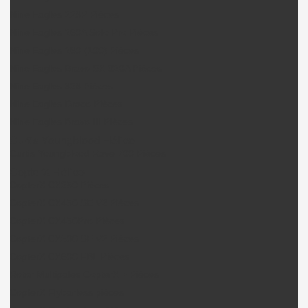
Nine Eagles 228P Pièces
Nine Eagles 260A Solo Pro Pièces
Nine Eagles 280 (100) Pièces
Nine Eagles Bravo SX 320A Pièces
Nine Eagles 328 Pièces
Nine Eagles Draco Pièces
Nine Eagles Bravo III Pièces
Curtis Youngblood Hélico
Curtis Youngblood Rave 700 Pièces
CopterX Hélico
CopterX CX250 Pièces
CopterX CX450 SE V2 Pièces
CopterX CX450Pro Pièces
CopterX CX500 SE V2 Pièces
CopterX CX600 FBL Pièces
Rotor Multipales CopterX + Pièces
CopterX Flybarless pièces