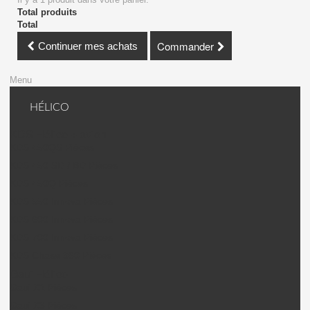
Total produits
Total
Commander
Continuer mes achats
Menu
HÉLICO
KDS Hélico + avion
KDS 450QS Pièces
KDS 450 SD / BD Pièces
KDS 450Q Pièces
KDS 550 Innova Pièces
KDS 600 Innova Pièces
KDS 700 Innova Pièces
KDS Chase 360 Pièces
Gaui Hélico
Gaui X2 Pièces
Gaui X3 Pièces