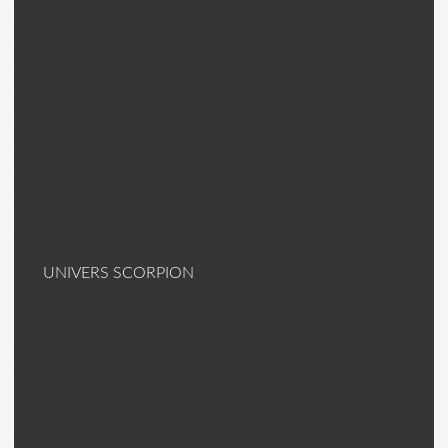
ZD Racing 9006 Pièces
ZD Racing 9104 Pièces
ZD Racing 9106 Pièces
ZD Racing 9102 Pièces
ZD Racing 9055 Pièces
ZD Racing 9048 Pièces
ZD Racing Divers
Free RC Voiture
Free RC F8E-SC et F8E-BX Pièces
Accessoires voiture
UNIVERS SCORPION
Moteur Helico HK
Axes HK Scorpion
C Clip/roulements HK
Contrôleur (ESC)
Moteur Avion A-Série
Moteur Avion S/SII
Axes S/SII + Divers