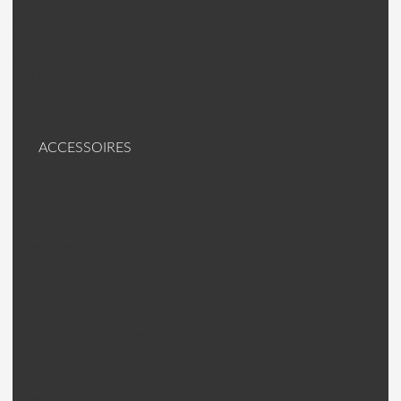
C Clip/Roulement SII
Moteur Voiture RS
Moteur Bateau IS
Moteur Racer M
Outils Scorpion
Accessoire Scorpion
Vêtements Scorpion
ACCESSOIRES
Pales Hélico
Pales Rotortech
Pales KDS
Pales Divers
Contrôleur (ESC)
Contrôleur (ESC) Scorpion.
Contrôleur (ESC) Hifei
Contrôleurs (ESC) Divers
Contrôleur (ESC) Gaui
Servo
Servo KST