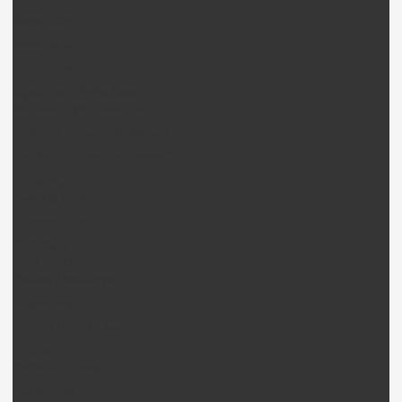
Servo KDS
Servo Gaui
Servo Divers
Système Flybarless
Système FBL Skookum
Système Flybarless Mikado
Système Flybarless CopterX
Fuselage
Fuselage Pièce
Skyrush pièces
Chargeur
Connectique
Câbles / Rallonges
Paraboard
Connecteurs / Testeurs
Outils
Outils Scorpion.
Outils Kylin