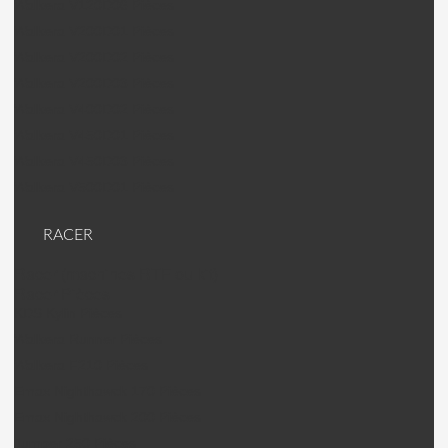
Walkera V120D06 Pièces
Walkera V200D01 Pièces
Walkera V200D02 Pièces
Walkera V200D03 Pièces
Walkera V400D02 Pièces
Walkera V450D01 Pièces
Walkera V450D03 Pièces
Walkera V500D01 Pièces
RACER
Racer (machines RTF ou kit)
Racer Pièces
KDS Kylin Pièces
Walkera Runner Pièces
Walkera F210 Pièces
Emax Nighthawck 170 Pièces
Emax Nighthawck 200 Pièces
Jumper 250 Pièces