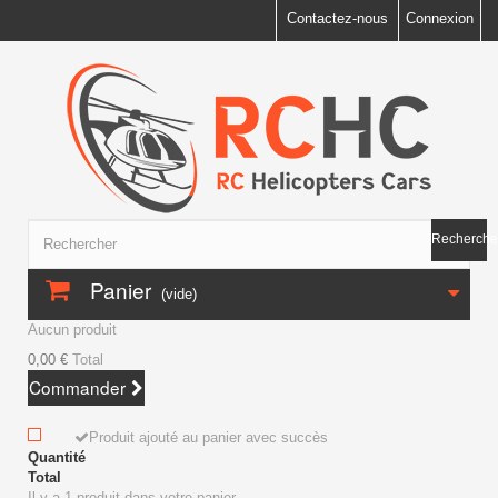
Contactez-nous
Connexion
Recherche
Panier
(vide)
Aucun produit
0,00 €
Total
Commander
Produit ajouté au panier avec succès
Quantité
Total
Il y a 1 produit dans votre panier.