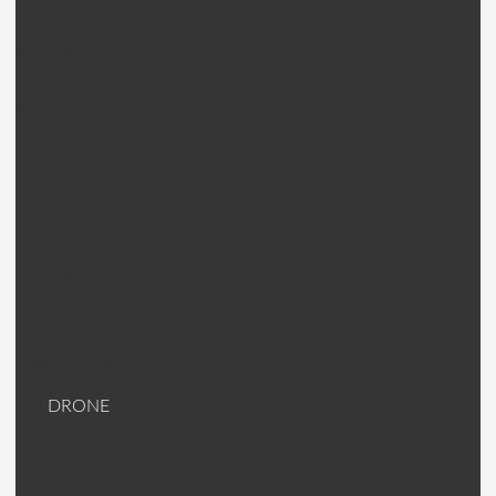
QAV CopterX 250 Pièces
Emax Nighthawk X4/5/6
Mosquito pièces
Walkera Rodeo 150 pièces
Hélices (DAL)
Helices King Kong
Hélices (autres)
Carte de vol
Moteur / ESC
Antenne et Raccord antenne
Accessoires Racer
Lunette/Masque FPV
Emetteur/Caméra FPV
Plaque carbone 3K
Visserie Titane
DRONE
DJI Drone
DJI PIèces