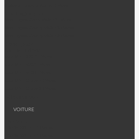
Walkera Pandora Warrior Pièces
Nine Eagles drone
Nine Eagles Galxy Visitor 2 pièces
Nine Eagles Galaxy Visitor 3 Pièces
Nine Egales Galaxy Visitor 6 Pièces
Drone "jouet"
Gaui MRT drone
Gaui MRT 330 X Pièces
Gaui MRT 500X Pièces
Gaui MRT 540H Pièces
Gaui MRT Crane 2 Pièces
Gaui MRT Crane 3 Pièces
Hélices carbone
VOITURE
HSP Voiture
HSP 94063 Top 2 Pièces
HSP 94062 Top 2 Pièces