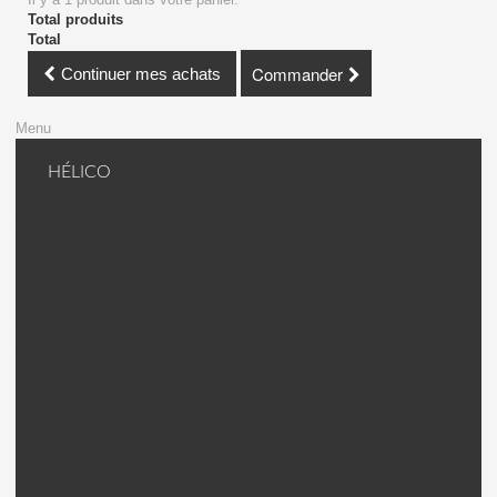
Total produits
Total
Commander
Continuer mes achats
Menu
HÉLICO
KDS Hélico + avion
KDS 450QS Pièces
KDS 450 SD / BD Pièces
KDS 450Q Pièces
KDS 550 Innova Pièces
KDS 600 Innova Pièces
KDS 700 Innova Pièces
KDS Chase 360 Pièces
Gaui Hélico
Gaui X2 Pièces
Gaui X3 Pièces