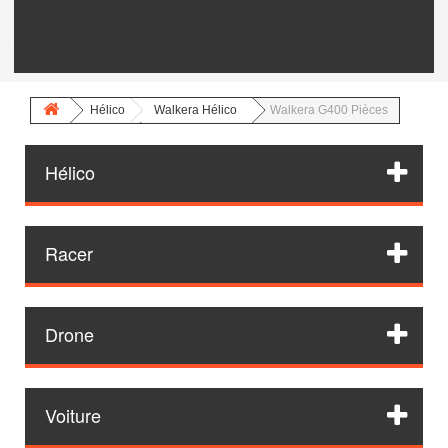
Vis Titane
Frais de port pour l'internationnal
Visserie Titane
Hélico
Walkera Hélico
Walkera G400 Pièces
Hélico
Racer
Drone
Voiture