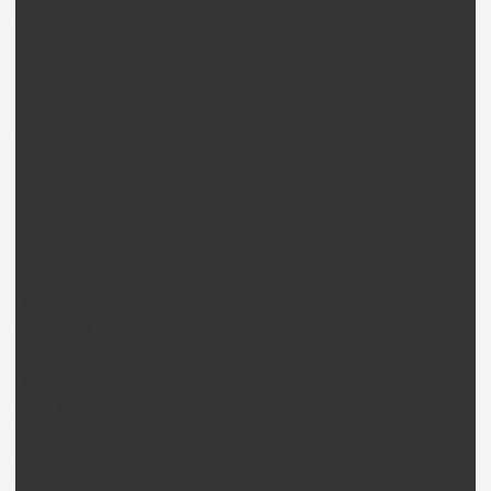
Gaui X4 Pièces
Gaui X5 Pièces
Gaui R5 Pièces
Gaui X4II Pièces
Gaui NX4 Pièces
Gaui X7 Pièces
Gaui NX7 Pièces
Gaui Moteur 2 temps + Pièces
Agile Hélico
Agile 7.2 Pièces
Agile 5.5 Pièces
Chase 360 Pièces
Alees hélico
Alees Pièces
Nine Eagles Hélico
Nine Eagles A270 Solo Pro Pièces
Nine Eagles A319 B-Hawck Pièces
Nine Eagles 210A Solo birotor Pièces