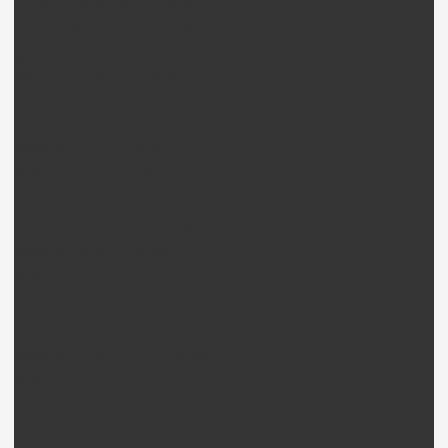
CopterX Electronique Pièces
CopterX Black Angel 450 pièces
Skyartec Hélico
Nano CP / Auto CP Pièces
Walkera Hélico
Walkera G400 Pièces
Walkera FPV100 Pièces
Walkera Super CP Pièces
Walkera CB100 Pièces
Walkera CB180D / 180Q Pièces
Walkera CB180Z Pièces
Walkera Creata 400 Pièces
Walkera Genius CP Pièces
Walkera Genius FP Pièces
Walkera Lama 2-1 / 2Q Pièces
Walkera Lama 3 Pièces
Walkera Lama 400D Pièces
Walkera LM100D02 Pièces