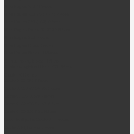
Nine Eagles 228P Pièces
Nine Eagles 260A Solo Pro Pièces
Nine Eagles 280 (100) Pièces
Nine Eagles Bravo SX 320A Pièces
Nine Eagles 328 Pièces
Nine Eagles Draco Pièces
Nine Eagles Bravo III Pièces
Curtis Youngblood Hélico
Curtis Youngblood Rave 700 Pièces
CopterX Hélico
CopterX CX250 Pièces
CopterX CX450 SE V2 Pièces
CopterX CX450Pro Pièces
CopterX CX500 SE V2 Pièces
CopterX CX600 FBL Pièces
Rotor Multipales CopterX + Pièces
CopterX Flybarless pièces