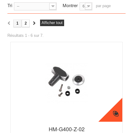
Tri
Montrer
par page
--
6
Afficher tout
1
2
Résultats 1 - 6 sur 7.
HM-G400-Z-02