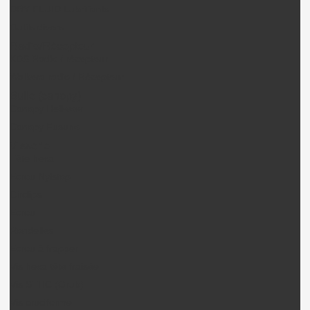
DRY FLUID Lubrifiants
Outils divers
Radio/Récepteur
KDS Radio / récepteur
Walkera radio / Récepteur
Bulle (canopy)
Canopy Heliwow
Canopy Fusuno
Visserie
Tête hexa
Ecrou Nylstop
Circlips
Ecrou
Rondelles
Ecrou à frapper
Vis hexa tête fraisée
Vis STHC (Grub)
Vis cruciforme