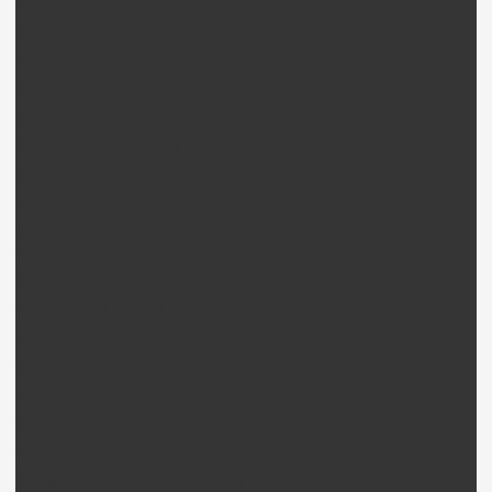
Phantom 2 Pièces
Phantom 2 Vision Pièces
Phantom 2 Vison + Pièces
Inspire 1 Pièces
DJI Nacelles (Gimball)
Nacelle H3-3D + Pièces
Nacelle H4-3D + Pièces
Nacelle H3-2D + Pièces
Walkera drone
Walkera QR X350 pièces
Walkera QR X350PRO Pièces
Walkera QR Ladybird Pièces
Walkera Tali H500 Pièces
Walkera Scout X4 Pièces
Walkera QR Scorpion Pièces
Walkera QR InfraX Pièces
Walkera HotenX Pièces
Walkera FPV / Télémétrie Pièces