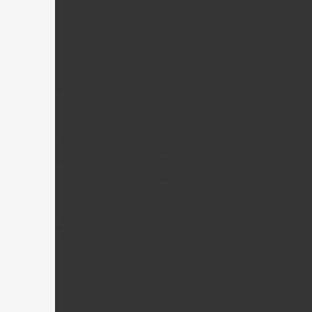
Curtis Youngblood Hélico
Curtis Youngblood Rave 700 Pièces
CopterX Hélico
CopterX CX250 Pièces
CopterX CX450 SE V2 Pièces
CopterX CX450Pro Pièces
CopterX CX500 SE V2 Pièces
CopterX CX600 FBL Pièces
Rotor Multipales CopterX + Pièces
CopterX Flybarless pièces
CopterX Electronique Pièces
CopterX Black Angel 450 pièces
Skyartec Hélico
Nano CP / Auto CP Pièces
Walkera Hélico
Walkera G400 Pièces
Walkera FPV100 Pièces
Walkera Super CP Pièces