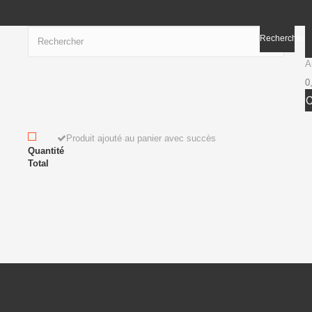
Rechercher
A
0
Produit ajouté au panier avec succès
Quantité
Total