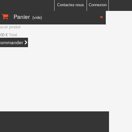
Contactez-nous
Connexion
Panier
(vide)
ucun produit
,00 €
Total
Commander