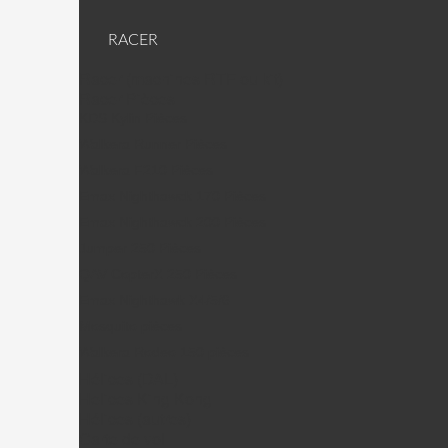
RACER
Racer (machines RTF ou kit)
Racer Pièces
KDS Kylin Pièces
Walkera Runner Pièces
Walkera F210 Pièces
Emax Nighthawck 170 Pièces
Emax Nighthawck 200 Pièces
Jumper 250 Pièces
QAV CopterX 250 Pièces
Emax Nighthawk X4/5/6
Mosquito pièces
Walkera Rodeo 150 pièces
Hélices (DAL)
Helices King Kong
Hélices (autres)
Carte de vol