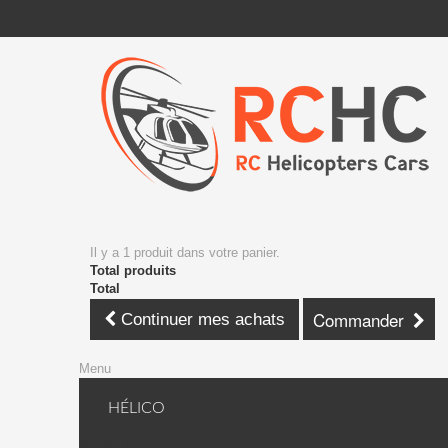
Il y a 1 produit dans votre panier.
Total produits
Total
Commander
Continuer mes achats
Menu
HÉLICO
KDS Hélico + avion