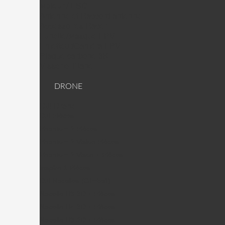
Moteur / ESC
Antenne et Raccord antenne
Accessoires Racer
Lunette/Masque FPV
Emetteur/Caméra FPV
Plaque carbone 3K
Visserie Titane
DRONE
DJI Drone
DJI PIèces
Phantom 2 Pièces
Phantom 2 Vision Pièces
Phantom 2 Vison + Pièces
Inspire 1 Pièces
DJI Nacelles (Gimball)
Nacelle H3-3D + Pièces
Nacelle H4-3D + Pièces
Nacelle H3-2D + Pièces