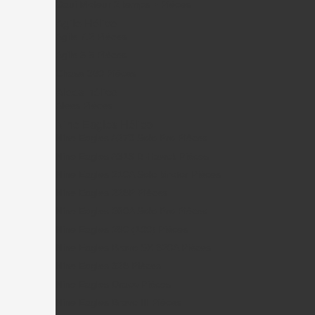
Gaui Moteur 2 temps + Pièces
Agile Hélico
Agile 7.2 Pièces
Agile 5.5 Pièces
Chase 360 Pièces
Alees hélico
Alees Pièces
Nine Eagles Hélico
Nine Eagles A270 Solo Pro Pièces
Nine Eagles A319 B-Hawck Pièces
Nine Eagles 210A Solo birotor Pièces
Nine Eagles 228P Pièces
Nine Eagles 260A Solo Pro Pièces
Nine Eagles 280 (100) Pièces
Nine Eagles Bravo SX 320A Pièces
Nine Eagles 328 Pièces
Nine Eagles Draco Pièces
Nine Eagles Bravo III Pièces