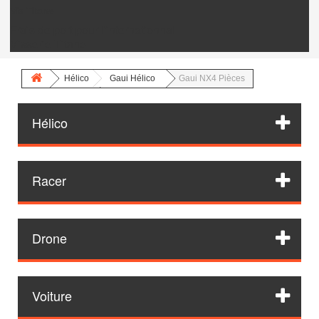
Vis Titane
Frais de port pour l'internationnal
Visserie Titane
Hélico
Gaui Hélico
Gaui NX4 Pièces
Hélico
Racer
Drone
Voiture