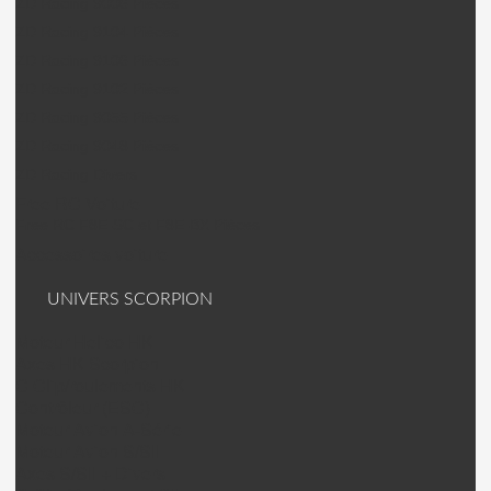
ZD Racing 9006 Pièces
ZD Racing 9104 Pièces
ZD Racing 9106 Pièces
ZD Racing 9102 Pièces
ZD Racing 9055 Pièces
ZD Racing 9048 Pièces
ZD Racing Divers
Free RC Voiture
Free RC F8E-SC et F8E-BX Pièces
Accessoires voiture
UNIVERS SCORPION
Moteur Helico HK
Axes HK Scorpion
C Clip/roulements HK
Contrôleur (ESC)
Moteur Avion A-Série
Moteur Avion S/SII
Axes S/SII + Divers