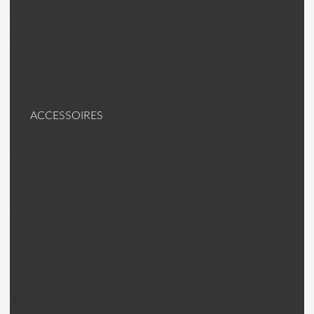
C Clip/Roulement SII
Moteur Voiture RS
Moteur Bateau IS
Moteur Racer M
Outils Scorpion
Accessoire Scorpion
Vêtements Scorpion
ACCESSOIRES
Pales Hélico
Pales Rotortech
Pales KDS
Pales Divers
Contrôleur (ESC)
Contrôleur (ESC) Scorpion.
Contrôleur (ESC) Hifei
Contrôleurs (ESC) Divers
Contrôleur (ESC) Gaui
Servo
Servo KST