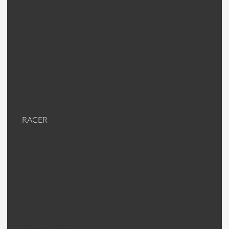
Walkera V120D06 Pièces
Walkera V200D01 Pièces
Walkera V200D02 Pièces
Walkera V200D03 Pièces
Walkera V400D02 Pièces
Walkera V450D01 Pièces
Walkera V450D03 Pièces
Walkera V500D01 Pièces
RACER
Racer (machines RTF ou kit)
Racer Pièces
KDS Kylin Pièces
Walkera Runner Pièces
Walkera F210 Pièces
Emax Nighthawck 170 Pièces
Emax Nighthawck 200 Pièces
Jumper 250 Pièces