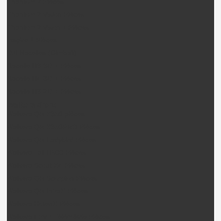
Phantom 2 Pièces
Phantom 2 Vision Pièces
Phantom 2 Vison + Pièces
Inspire 1 Pièces
DJI Nacelles (Gimball)
Nacelle H3-3D + Pièces
Nacelle H4-3D + Pièces
Nacelle H3-2D + Pièces
Walkera drone
Walkera QR X350 pièces
Walkera QR X350PRO Pièces
Walkera QR Ladybird Pièces
Walkera Tali H500 Pièces
Walkera Scout X4 Pièces
Walkera QR Scorpion Pièces
Walkera QR InfraX Pièces
Walkera HotenX Pièces
Walkera FPV / Télémétrie Pièces