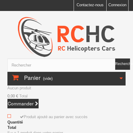
Contactez-nous
Connexion
Recherche
Panier
(vide)
Aucun produit
0,00 €
Total
Commander
Produit ajouté au panier avec succès
Quantité
Total
Il y a 1 produit dans votre panier.