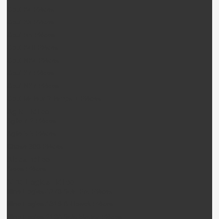
Gaui X4 Pièces
Gaui X5 Pièces
Gaui R5 Pièces
Gaui X4II Pièces
Gaui NX4 Pièces
Gaui X7 Pièces
Gaui NX7 Pièces
Gaui Moteur 2 temps + Pièces
Agile Hélico
Agile 7.2 Pièces
Agile 5.5 Pièces
Chase 360 Pièces
Alees hélico
Alees Pièces
Nine Eagles Hélico
Nine Eagles A270 Solo Pro Pièces
Nine Eagles A319 B-Hawck Pièces
Nine Eagles 210A Solo birotor Pièces