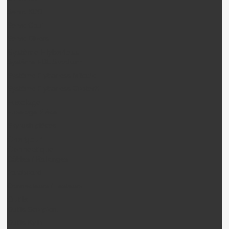
Servo KDS
Servo Gaui
Servo Divers
Système Flybarless
Système FBL Skookum
Système Flybarless Mikado
Système Flybarless CopterX
Fuselage
Fuselage Pièce
Skyrush pièces
Chargeur
Connectique
Câbles / Rallonges
Paraboard
Connecteurs / Testeurs
Outils
Outils Scorpion.
Outils Kylin