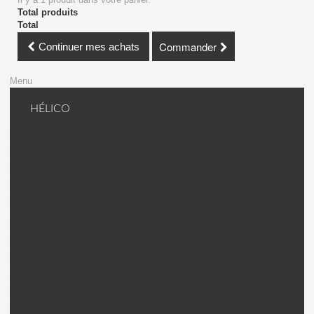
Total produits
Total
Commander
Continuer mes achats
Menu
HÉLICO
KDS Hélico + avion
KDS 450QS Pièces
KDS 450 SD / BD Pièces
KDS 450Q Pièces
KDS 550 Innova Pièces
KDS 600 Innova Pièces
KDS 700 Innova Pièces
KDS Chase 360 Pièces
Gaui Hélico
Gaui X2 Pièces
Gaui X3 Pièces