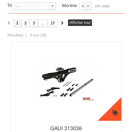
Tri
Montrer
par page
--
6
Afficher tout
1
2
3
...
17
Résultats 1 - 6 sur 100.
GAUI 313036