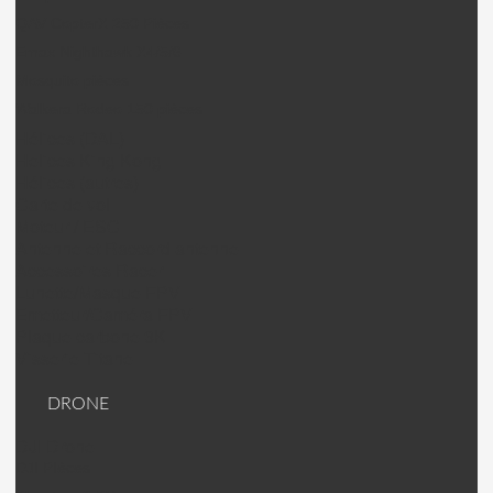
QAV CopterX 250 Pièces
Emax Nighthawk X4/5/6
Mosquito pièces
Walkera Rodeo 150 pièces
Hélices (DAL)
Helices King Kong
Hélices (autres)
Carte de vol
Moteur / ESC
Antenne et Raccord antenne
Accessoires Racer
Lunette/Masque FPV
Emetteur/Caméra FPV
Plaque carbone 3K
Visserie Titane
DRONE
DJI Drone
DJI PIèces