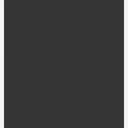
Nine Eagles 228P Pièces
Nine Eagles 260A Solo Pro Pièces
Nine Eagles 280 (100) Pièces
Nine Eagles Bravo SX 320A Pièces
Nine Eagles 328 Pièces
Nine Eagles Draco Pièces
Nine Eagles Bravo III Pièces
Curtis Youngblood Hélico
Curtis Youngblood Rave 700 Pièces
CopterX Hélico
CopterX CX250 Pièces
CopterX CX450 SE V2 Pièces
CopterX CX450Pro Pièces
CopterX CX500 SE V2 Pièces
CopterX CX600 FBL Pièces
Rotor Multipales CopterX + Pièces
CopterX Flybarless pièces