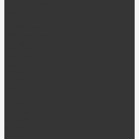
DRY FLUID Lubrifiants
Outils divers
Radio/Récepteur
KDS Radio / récepteur
Walkera radio / Récepteur
Bulle (canopy)
Canopy Heliwow
Canopy Fusuno
Visserie
Tête hexa
Ecrou Nylstop
Circlips
Ecrou
Rondelles
Ecrou à frapper
Vis hexa tête fraisée
Vis STHC (Grub)
Vis cruciforme