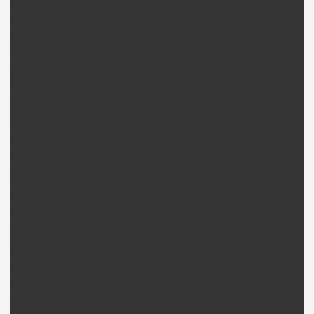
CopterX Electronique Pièces
CopterX Black Angel 450 pièces
Skyartec Hélico
Nano CP / Auto CP Pièces
Walkera Hélico
Walkera G400 Pièces
Walkera FPV100 Pièces
Walkera Super CP Pièces
Walkera CB100 Pièces
Walkera CB180D / 180Q Pièces
Walkera CB180Z Pièces
Walkera Creata 400 Pièces
Walkera Genius CP Pièces
Walkera Genius FP Pièces
Walkera Lama 2-1 / 2Q Pièces
Walkera Lama 3 Pièces
Walkera Lama 400D Pièces
Walkera LM100D02 Pièces