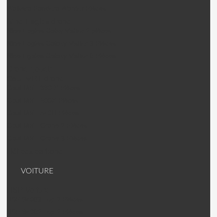
Walkera Pandora Warrior Pièces
Nine Eagles drone
Nine Eagles Galxy Visitor 2 pièces
Nine Eagles Galaxy Visitor 3 Pièces
Nine Egales Galaxy Visitor 6 Pièces
Drone "jouet"
Gaui MRT drone
Gaui MRT 330 X Pièces
Gaui MRT 500X Pièces
Gaui MRT 540H Pièces
Gaui MRT Crane 2 Pièces
Gaui MRT Crane 3 Pièces
Hélices carbone
VOITURE
HSP Voiture
HSP 94063 Top 2 Pièces
HSP 94062 Top 2 Pièces