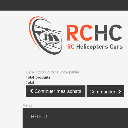
Il y a 1 produit dans votre panier.
Total produits
Total
Commander
Continuer mes achats
Menu
HÉLICO
KDS Hélico + avion