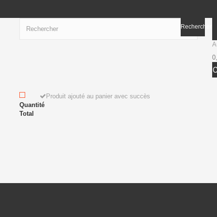
Rechercher
A
0
Produit ajouté au panier avec succès
Quantité
Total