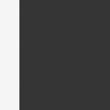
Curtis Youngblood Hélico
Curtis Youngblood Rave 700 Pièces
CopterX Hélico
CopterX CX250 Pièces
CopterX CX450 SE V2 Pièces
CopterX CX450Pro Pièces
CopterX CX500 SE V2 Pièces
CopterX CX600 FBL Pièces
Rotor Multipales CopterX + Pièces
CopterX Flybarless pièces
CopterX Electronique Pièces
CopterX Black Angel 450 pièces
Skyartec Hélico
Nano CP / Auto CP Pièces
Walkera Hélico
Walkera G400 Pièces
Walkera FPV100 Pièces
Walkera Super CP Pièces