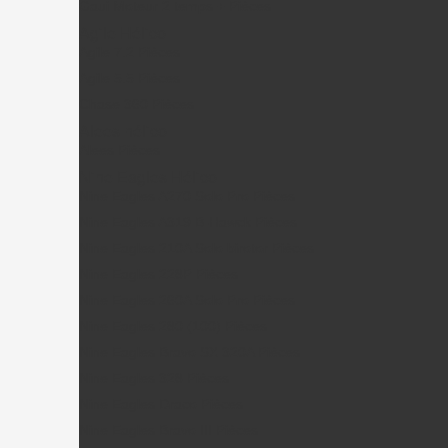
Gaui Moteur 2 temps + Pièces
Agile Hélico
Agile 7.2 Pièces
Agile 5.5 Pièces
Chase 360 Pièces
Alees hélico
Alees Pièces
Nine Eagles Hélico
Nine Eagles A270 Solo Pro Pièces
Nine Eagles A319 B-Hawck Pièces
Nine Eagles 210A Solo birotor Pièces
Nine Eagles 228P Pièces
Nine Eagles 260A Solo Pro Pièces
Nine Eagles 280 (100) Pièces
Nine Eagles Bravo SX 320A Pièces
Nine Eagles 328 Pièces
Nine Eagles Draco Pièces
Nine Eagles Bravo III Pièces