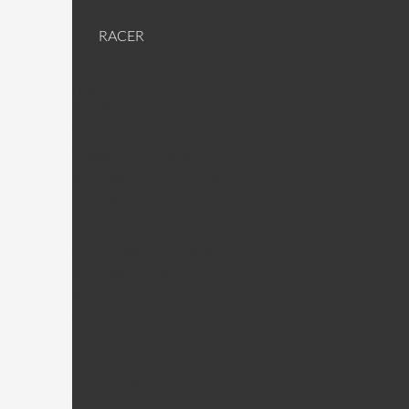
RACER
Racer (machines RTF ou kit)
Racer Pièces
KDS Kylin Pièces
Walkera Runner Pièces
Walkera F210 Pièces
Emax Nighthawck 170 Pièces
Emax Nighthawck 200 Pièces
Jumper 250 Pièces
QAV CopterX 250 Pièces
Emax Nighthawk X4/5/6
Mosquito pièces
Walkera Rodeo 150 pièces
Hélices (DAL)
Helices King Kong
Hélices (autres)
Carte de vol