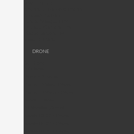
Moteur / ESC
Antenne et Raccord antenne
Accessoires Racer
Lunette/Masque FPV
Emetteur/Caméra FPV
Plaque carbone 3K
Visserie Titane
DRONE
DJI Drone
DJI PIèces
Phantom 2 Pièces
Phantom 2 Vision Pièces
Phantom 2 Vison + Pièces
Inspire 1 Pièces
DJI Nacelles (Gimball)
Nacelle H3-3D + Pièces
Nacelle H4-3D + Pièces
Nacelle H3-2D + Pièces