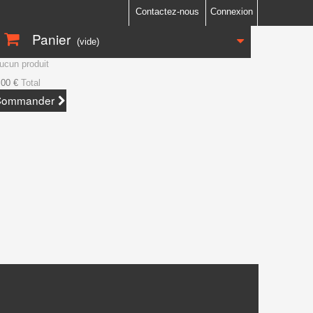
Contactez-nous
Connexion
Panier
(vide)
ucun produit
,00 €
Total
Commander